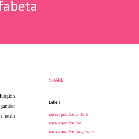
fabeta
SHARE
Mungkin
Labels
nggambar
kursus gambar bintaro
an masih
kursus gambar bsd
kursus gambar tangerang