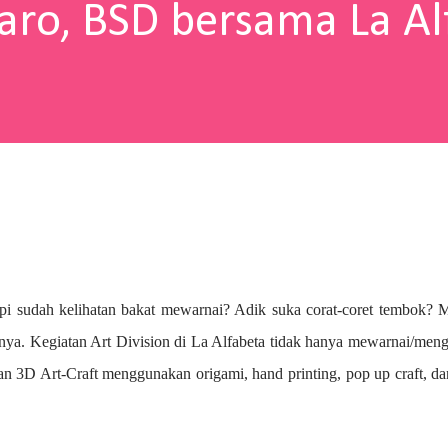
aro, BSD bersama La Al
pi sudah kelihatan bakat mewarnai? A
dik suka corat-coret tembok? 
nya. Kegiatan Art Division di La Alfabeta tidak hanya mewarnai/me
n 3D Art-Craft menggunakan origami, hand printing, pop up craft, d