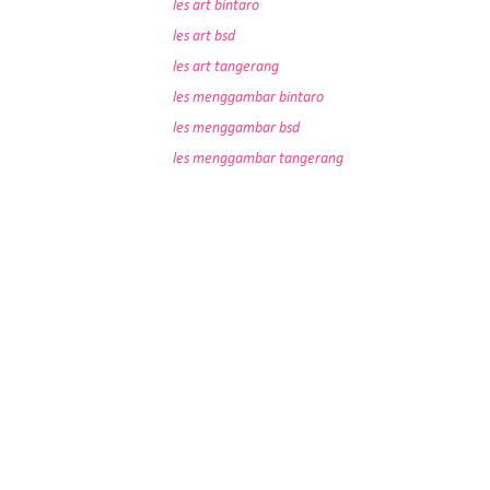
les art bintaro
les art bsd
les art tangerang
les menggambar bintaro
les menggambar bsd
les menggambar tangerang