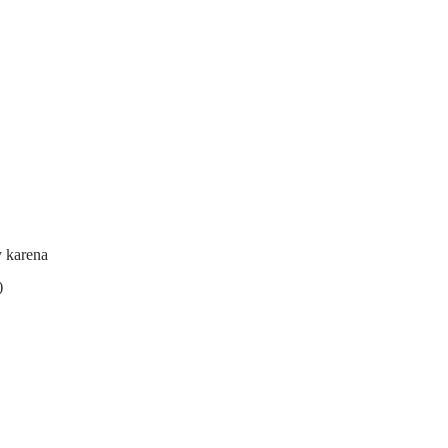
y karena
)