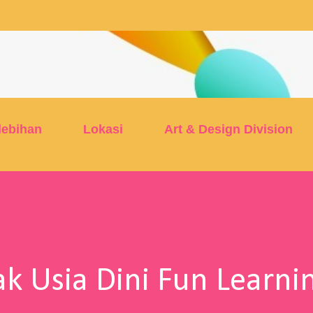
Skip to main content
lebihan
Lokasi
Art & Design Division
k Usia Dini Fun Learni