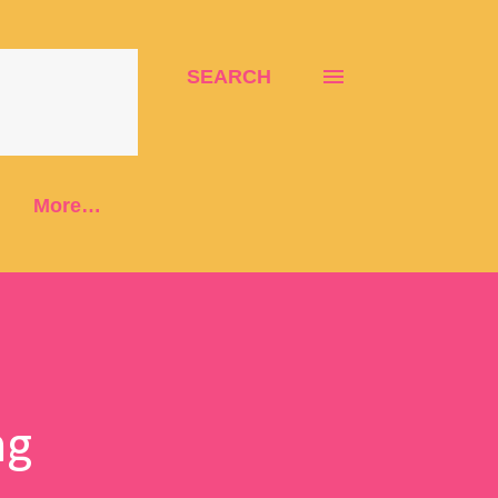
SEARCH
More…
ng