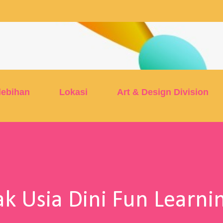
Skip to main content
lebihan
Lokasi
Art & Design Division
k Usia Dini Fun Learni