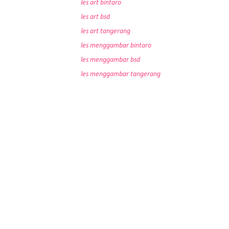
les art bintaro
les art bsd
les art tangerang
les menggambar bintaro
les menggambar bsd
les menggambar tangerang