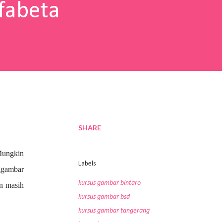
fabeta
SHARE
Mungkin
Labels
nggambar
kursus gambar bintaro
an masih
kursus gambar bsd
kursus gambar tangerang