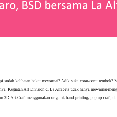
aro, BSD bersama La Al
pi sudah kelihatan bakat mewarnai? A
dik suka corat-coret tembok? 
nya. Kegiatan Art Division di La Alfabeta tidak hanya mewarnai/me
n 3D Art-Craft menggunakan origami, hand printing, pop up craft, d