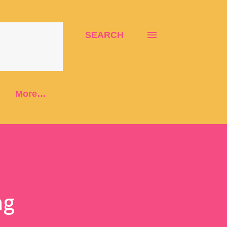
SEARCH
More…
ng