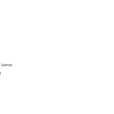
y karena
)