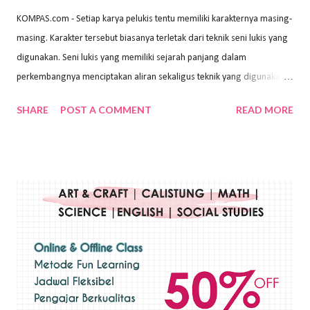
KOMPAS.com - Setiap karya pelukis tentu memiliki karakternya masing-
masing. Karakter tersebut biasanya terletak dari teknik seni lukis yang
digunakan. Seni lukis yang memiliki sejarah panjang dalam
perkembangnya menciptakan aliran sekaligus teknik yang digunakan.
Dalam buku Pita Maha: Gerakan Seni Lukis Bali 1930-an (2018) karya
SHARE
POST A COMMENT
READ MORE
Wayan Kun Adnyana, teknik yang berbeda tentunya akan
menghasilkan karya yang berbeda pula. Dari berbagai teknik yang
ada, salah satu teknik yang sering digunakan adalah teknik plakat.
Teknik plakat adalah salah satu teknik melukis atau menggambar yang
menggunakan bahan dasar cat air, cat akrilik, atau cat minyak dengan
sapuan warna cat yang tebal. Dengan memberikan sapuan warna
yang tebal, maka lukisan terkesan colourfull. Teknik plakat digunakan
pelukis untuk menghasilkan lukisan yang mempesona dan tentunya
bernilai tinggi. Ciri teknik plakat Ciri-ciri teknik plakat, yaitu: Sapuan
warna yang kental dan tebal. Hasil lukisan menutupi seluruh bagian
medianya Mem...