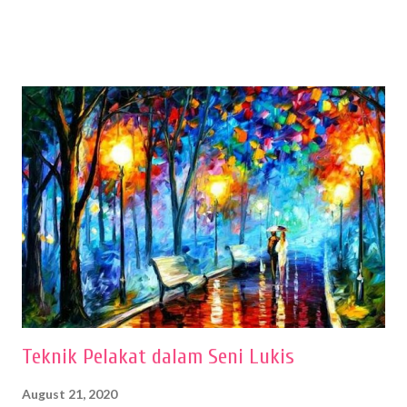
sehingga hasilnya bisa dilihat. Peran alat dan bahan sangat
menentukan untuk menghasilkan gambar bentuk yang baik. Dalam
buku Panduan Menggambar Manusia Menggunakan Media Pensil
(2010) karya Irfan Abdul Rohman, peralatan gambar yang dipakai
memiliki spesifikasi berbeda sesuai jenisnya. Berikut peralatan
menggambar bentuk: 1. Kertas Gambar Kegiatan menggambar
membutuhkan kertas yang baik agar proses pembuatan gambar lebih
nyaman dan maksimal. Bahan kertas yang baik salah satu syaratnya
adalah tidak mudah sobek, mengingat menggambar merupakan
proses menggores dan menghapus. Kertas adalah bahan yang paling
ideal digunakan untuk menggambar. Dalam menggambar
menggunakan pen...
Teknik Pelakat dalam Seni Lukis
August 21, 2020