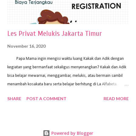
Les Privat Melukis Jakarta Timur
November 16, 2020
Papa Mama ingin mengisi waktu luang Kakak dan Adik dengan
kegiatan yang bermanfaat sekaligus menyenangkan? Kakak dan Adik
bisa belajar mewarnai, menggambar, melukis, atau bermain sambil
menambah kosakata baru serta belajar berhitung di La Alfabeta.
Santai saja Papa Mama, Kakak pengajar La Alfabeta sabar dan kreatif
SHARE
POST A COMMENT
READ MORE
kok untuk mengajar dengan metode yang fun, La Alfabeta
menggunakan konsep bermain sambil belajar, jadi anak-anak tidak
merasa terbebani dan tidak cepat bosan. ⁣⁣ Ayo Papa Mama, tunggu
apa lagi? Jangan ragu-ragu untuk daftar les Art and Craft bersama La
Powered by Blogger
Alfabeta. ⁣⁣⁣⁣Ada pilihan online class maupun offline class lho! Cek