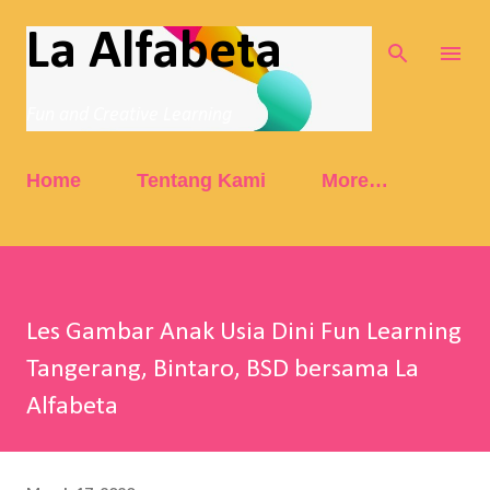
Skip to main content
La Alfabeta
Fun and Creative Learning
Home
Tentang Kami
More…
Les Gambar Anak Usia Dini Fun Learning
Tangerang, Bintaro, BSD bersama La
Alfabeta