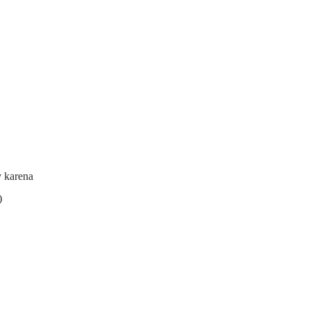
y karena
)