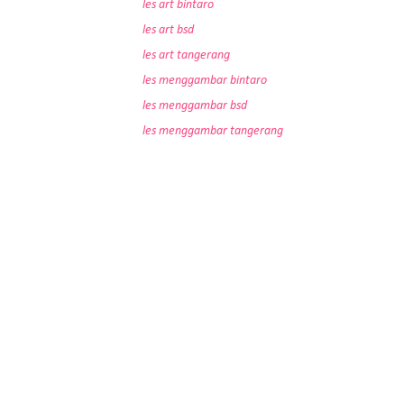
les art bintaro
les art bsd
les art tangerang
les menggambar bintaro
les menggambar bsd
les menggambar tangerang