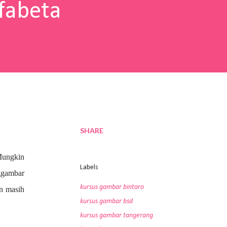
fabeta
SHARE
Mungkin
Labels
nggambar
kursus gambar bintaro
an masih
kursus gambar bsd
kursus gambar tangerang