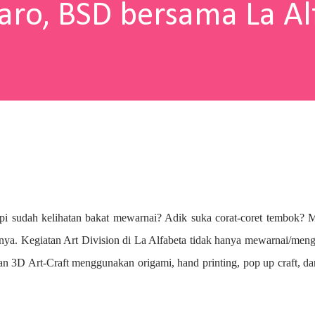
aro, BSD bersama La Al
pi sudah kelihatan bakat mewarnai? A
dik suka corat-coret tembok? 
nya. Kegiatan Art Division di La Alfabeta tidak hanya mewarnai/me
n 3D Art-Craft menggunakan origami, hand printing, pop up craft, d