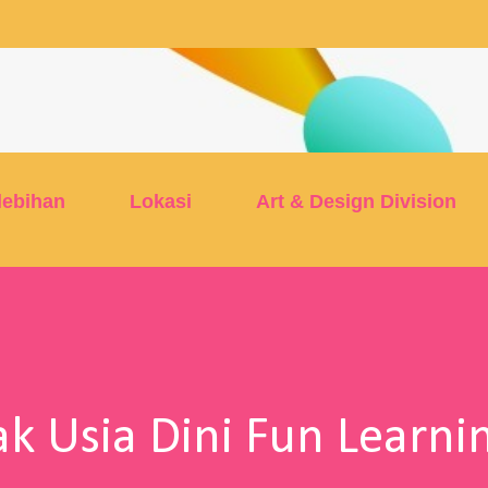
Skip to main content
lebihan
Lokasi
Art & Design Division
k Usia Dini Fun Learni