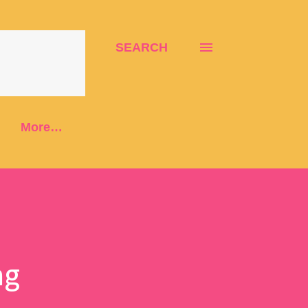
SEARCH
More…
ng