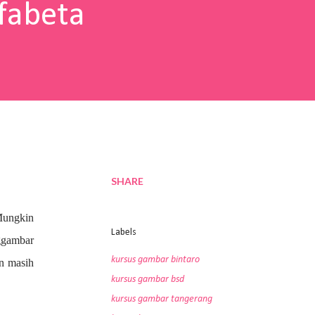
fabeta
SHARE
Mungkin
Labels
nggambar
kursus gambar bintaro
an masih
kursus gambar bsd
kursus gambar tangerang