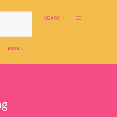
SEARCH
More…
ng