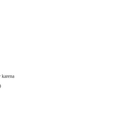
y karena
)