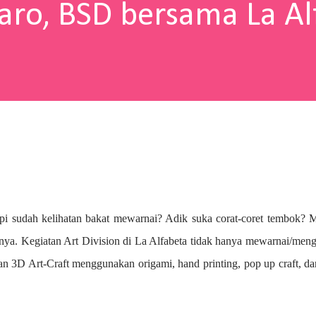
aro, BSD bersama La Al
pi sudah kelihatan bakat mewarnai? A
dik suka corat-coret tembok? 
nya. Kegiatan Art Division di La Alfabeta tidak hanya mewarnai/me
n 3D Art-Craft menggunakan origami, hand printing, pop up craft, d