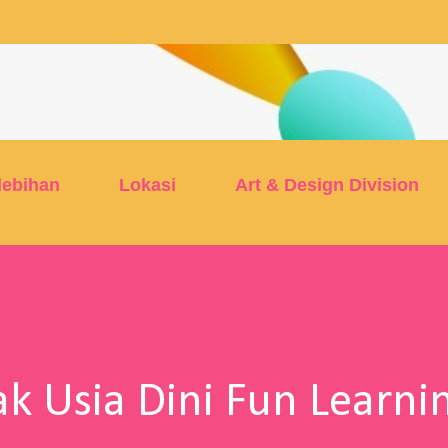
Skip to main content
lebihan
Lokasi
Art & Design Division
k Usia Dini Fun Learni