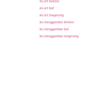
les art bintaro
les art bsd
les art tangerang
les menggambar bintaro
les menggambar bsd
les menggambar tangerang