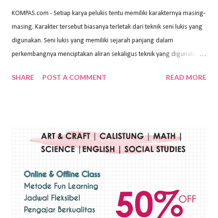
KOMPAS.com - Setiap karya pelukis tentu memiliki karakternya masing-
masing. Karakter tersebut biasanya terletak dari teknik seni lukis yang
digunakan. Seni lukis yang memiliki sejarah panjang dalam
perkembangnya menciptakan aliran sekaligus teknik yang digunakan.
Dalam buku Pita Maha: Gerakan Seni Lukis Bali 1930-an (2018) karya
SHARE
POST A COMMENT
READ MORE
Wayan Kun Adnyana, teknik yang berbeda tentunya akan
menghasilkan karya yang berbeda pula. Dari berbagai teknik yang
ada, salah satu teknik yang sering digunakan adalah teknik plakat.
Teknik plakat adalah salah satu teknik melukis atau menggambar yang
menggunakan bahan dasar cat air, cat akrilik, atau cat minyak dengan
sapuan warna cat yang tebal. Dengan memberikan sapuan warna
yang tebal, maka lukisan terkesan colourfull. Teknik plakat digunakan
pelukis untuk menghasilkan lukisan yang mempesona dan tentunya
bernilai tinggi. Ciri teknik plakat Ciri-ciri teknik plakat, yaitu: Sapuan
warna yang kental dan tebal. Hasil lukisan menutupi seluruh bagian
medianya Mem...