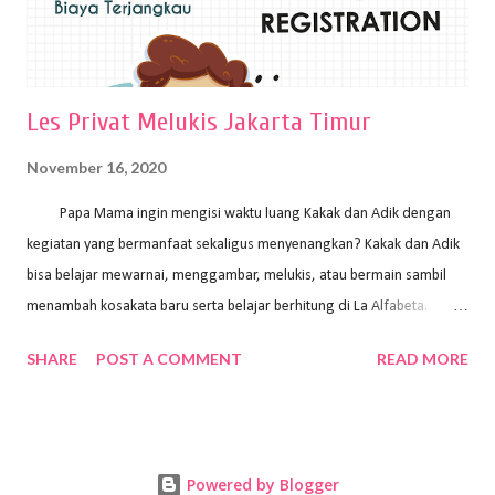
Les Privat Melukis Jakarta Timur
November 16, 2020
Papa Mama ingin mengisi waktu luang Kakak dan Adik dengan
kegiatan yang bermanfaat sekaligus menyenangkan? Kakak dan Adik
bisa belajar mewarnai, menggambar, melukis, atau bermain sambil
menambah kosakata baru serta belajar berhitung di La Alfabeta.
Santai saja Papa Mama, Kakak pengajar La Alfabeta sabar dan kreatif
SHARE
POST A COMMENT
READ MORE
kok untuk mengajar dengan metode yang fun, La Alfabeta
menggunakan konsep bermain sambil belajar, jadi anak-anak tidak
merasa terbebani dan tidak cepat bosan. ⁣⁣ Ayo Papa Mama, tunggu
apa lagi? Jangan ragu-ragu untuk daftar les Art and Craft bersama La
Powered by Blogger
Alfabeta. ⁣⁣⁣⁣Ada pilihan online class maupun offline class lho! Cek