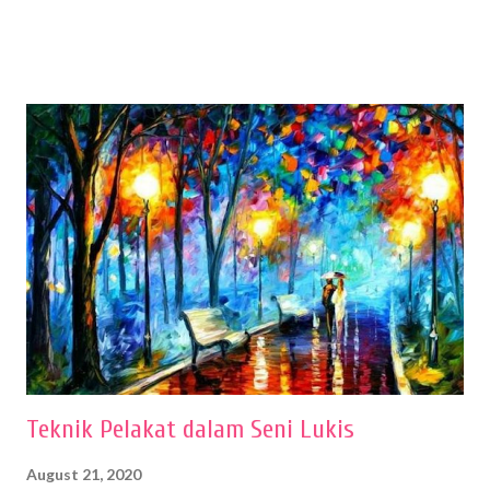
sehingga hasilnya bisa dilihat. Peran alat dan bahan sangat
menentukan untuk menghasilkan gambar bentuk yang baik. Dalam
buku Panduan Menggambar Manusia Menggunakan Media Pensil
(2010) karya Irfan Abdul Rohman, peralatan gambar yang dipakai
memiliki spesifikasi berbeda sesuai jenisnya. Berikut peralatan
menggambar bentuk: 1. Kertas Gambar Kegiatan menggambar
membutuhkan kertas yang baik agar proses pembuatan gambar lebih
nyaman dan maksimal. Bahan kertas yang baik salah satu syaratnya
adalah tidak mudah sobek, mengingat menggambar merupakan
proses menggores dan menghapus. Kertas adalah bahan yang paling
ideal digunakan untuk menggambar. Dalam menggambar
menggunakan pen...
Teknik Pelakat dalam Seni Lukis
August 21, 2020