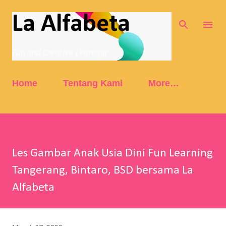
Skip to main content
La Alfabeta
Fun and Creative Learning
Home
Tentang Kami
More…
Les Gambar Anak Usia Dini Fun Learning
Tangerang, Bintaro, BSD bersama La
Alfabeta