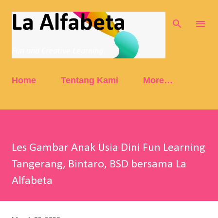
Skip to main content
La Alfabeta
Fun and Creative Learning
Home
Tentang Kami
More…
Les Gambar Anak Usia Dini Fun Learning
Tangerang, Bintaro, BSD bersama La
Alfabeta