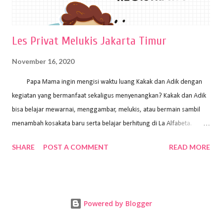
Les Privat Melukis Jakarta Timur
November 16, 2020
Papa Mama ingin mengisi waktu luang Kakak dan Adik dengan
kegiatan yang bermanfaat sekaligus menyenangkan? Kakak dan Adik
bisa belajar mewarnai, menggambar, melukis, atau bermain sambil
menambah kosakata baru serta belajar berhitung di La Alfabeta.
Santai saja Papa Mama, Kakak pengajar La Alfabeta sabar dan kreatif
SHARE
POST A COMMENT
READ MORE
kok untuk mengajar dengan metode yang fun, La Alfabeta
menggunakan konsep bermain sambil belajar, jadi anak-anak tidak
merasa terbebani dan tidak cepat bosan. ⁣⁣ Ayo Papa Mama, tunggu
apa lagi? Jangan ragu-ragu untuk daftar les Art and Craft bersama La
Powered by Blogger
Alfabeta. ⁣⁣⁣⁣Ada pilihan online class maupun offline class lho! Cek
kelebihan kami: Online & Offline Class available. Kakak pengajar bisa