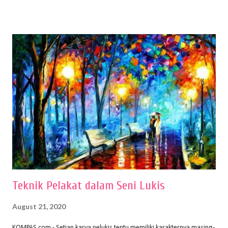
menentukan untuk menghasilkan gambar bentuk yang baik. Dalam
buku Panduan Menggambar Manusia Menggunakan Media Pensil
(2010) karya Irfan Abdul Rohman, peralatan gambar yang dipakai
memiliki spesifikasi berbeda sesuai jenisnya. Berikut peralatan
menggambar bentuk: 1. Kertas Gambar Kegiatan menggambar
membutuhkan kertas yang baik agar proses pembuatan gambar lebih
nyaman dan maksimal. Bahan kertas yang baik salah satu syaratnya
adalah tidak mudah sobek, mengingat menggambar merupakan
proses menggores dan menghapus. Kertas adalah bahan yang paling
ideal digunakan untuk menggambar. Dalam menggambar
menggunakan pen...
Teknik Pelakat dalam Seni Lukis
August 21, 2020
KOMPAS.com - Setiap karya pelukis tentu memiliki karakternya masing-