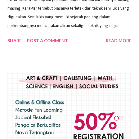
masing. Karakter tersebut biasanya terletak dari teknik seni lukis yang
digunakan. Seni lukis yang memiliki sejarah panjang dalam
perkembangnya menciptakan aliran sekaligus teknik yang digunakan.
Dalam buku Pita Maha: Gerakan Seni Lukis Bali 1930-an (2018) karya
SHARE
POST A COMMENT
READ MORE
Wayan Kun Adnyana, teknik yang berbeda tentunya akan
menghasilkan karya yang berbeda pula. Dari berbagai teknik yang
ada, salah satu teknik yang sering digunakan adalah teknik plakat.
Teknik plakat adalah salah satu teknik melukis atau menggambar yang
menggunakan bahan dasar cat air, cat akrilik, atau cat minyak dengan
sapuan warna cat yang tebal. Dengan memberikan sapuan warna
yang tebal, maka lukisan terkesan colourfull. Teknik plakat digunakan
pelukis untuk menghasilkan lukisan yang mempesona dan tentunya
bernilai tinggi. Ciri teknik plakat Ciri-ciri teknik plakat, yaitu: Sapuan
warna yang kental dan tebal. Hasil lukisan menutupi seluruh bagian
medianya Mem...