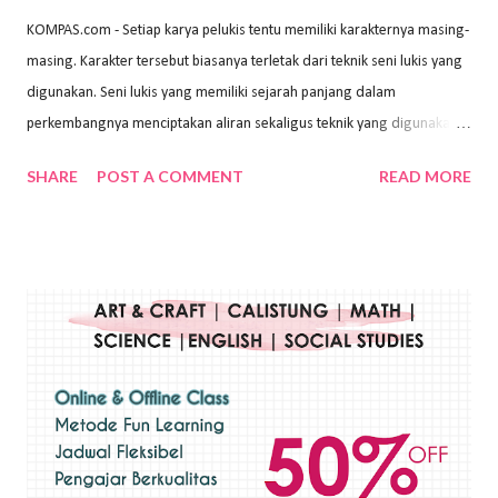
KOMPAS.com - Setiap karya pelukis tentu memiliki karakternya masing-
masing. Karakter tersebut biasanya terletak dari teknik seni lukis yang
digunakan. Seni lukis yang memiliki sejarah panjang dalam
perkembangnya menciptakan aliran sekaligus teknik yang digunakan.
Dalam buku Pita Maha: Gerakan Seni Lukis Bali 1930-an (2018) karya
SHARE
POST A COMMENT
READ MORE
Wayan Kun Adnyana, teknik yang berbeda tentunya akan
menghasilkan karya yang berbeda pula. Dari berbagai teknik yang
ada, salah satu teknik yang sering digunakan adalah teknik plakat.
Teknik plakat adalah salah satu teknik melukis atau menggambar yang
menggunakan bahan dasar cat air, cat akrilik, atau cat minyak dengan
sapuan warna cat yang tebal. Dengan memberikan sapuan warna
yang tebal, maka lukisan terkesan colourfull. Teknik plakat digunakan
pelukis untuk menghasilkan lukisan yang mempesona dan tentunya
bernilai tinggi. Ciri teknik plakat Ciri-ciri teknik plakat, yaitu: Sapuan
warna yang kental dan tebal. Hasil lukisan menutupi seluruh bagian
medianya Mem...