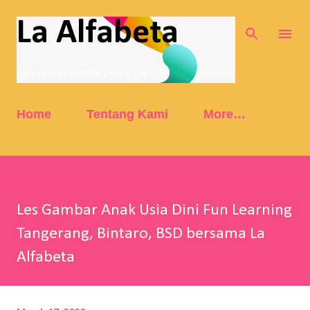
Skip to main content
La Alfabeta
Fun and Creative Learning
Home
Tentang Kami
More…
Les Gambar Anak Usia Dini Fun Learning
Tangerang, Bintaro, BSD bersama La
Alfabeta