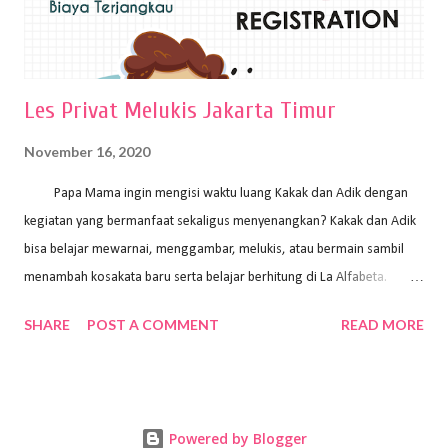
Les Privat Melukis Jakarta Timur
November 16, 2020
Papa Mama ingin mengisi waktu luang Kakak dan Adik dengan
kegiatan yang bermanfaat sekaligus menyenangkan? Kakak dan Adik
bisa belajar mewarnai, menggambar, melukis, atau bermain sambil
menambah kosakata baru serta belajar berhitung di La Alfabeta.
Santai saja Papa Mama, Kakak pengajar La Alfabeta sabar dan kreatif
SHARE
POST A COMMENT
READ MORE
kok untuk mengajar dengan metode yang fun, La Alfabeta
menggunakan konsep bermain sambil belajar, jadi anak-anak tidak
merasa terbebani dan tidak cepat bosan. ⁣⁣ Ayo Papa Mama, tunggu
apa lagi? Jangan ragu-ragu untuk daftar les Art and Craft bersama La
Powered by Blogger
Alfabeta. ⁣⁣⁣⁣Ada pilihan online class maupun offline class lho! Cek