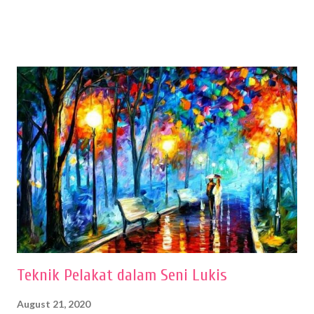
sehingga hasilnya bisa dilihat. Peran alat dan bahan sangat
menentukan untuk menghasilkan gambar bentuk yang baik. Dalam
buku Panduan Menggambar Manusia Menggunakan Media Pensil
(2010) karya Irfan Abdul Rohman, peralatan gambar yang dipakai
memiliki spesifikasi berbeda sesuai jenisnya. Berikut peralatan
menggambar bentuk: 1. Kertas Gambar Kegiatan menggambar
membutuhkan kertas yang baik agar proses pembuatan gambar lebih
nyaman dan maksimal. Bahan kertas yang baik salah satu syaratnya
adalah tidak mudah sobek, mengingat menggambar merupakan
proses menggores dan menghapus. Kertas adalah bahan yang paling
ideal digunakan untuk menggambar. Dalam menggambar
menggunakan pen...
Teknik Pelakat dalam Seni Lukis
August 21, 2020