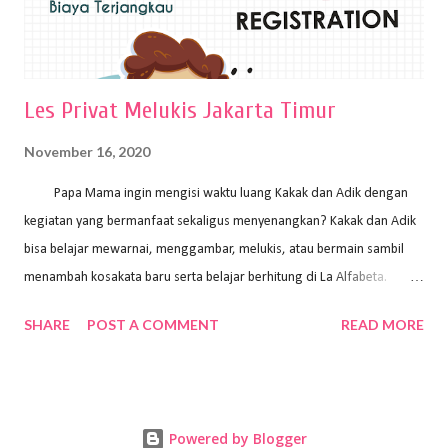
Les Privat Melukis Jakarta Timur
November 16, 2020
Papa Mama ingin mengisi waktu luang Kakak dan Adik dengan
kegiatan yang bermanfaat sekaligus menyenangkan? Kakak dan Adik
bisa belajar mewarnai, menggambar, melukis, atau bermain sambil
menambah kosakata baru serta belajar berhitung di La Alfabeta.
Santai saja Papa Mama, Kakak pengajar La Alfabeta sabar dan kreatif
SHARE
POST A COMMENT
READ MORE
kok untuk mengajar dengan metode yang fun, La Alfabeta
menggunakan konsep bermain sambil belajar, jadi anak-anak tidak
merasa terbebani dan tidak cepat bosan. ⁣⁣ Ayo Papa Mama, tunggu
apa lagi? Jangan ragu-ragu untuk daftar les Art and Craft bersama La
Powered by Blogger
Alfabeta. ⁣⁣⁣⁣Ada pilihan online class maupun offline class lho! Cek