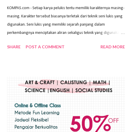
KOMPAS.com - Setiap karya pelukis tentu memiliki karakternya masing-
masing. Karakter tersebut biasanya terletak dari teknik seni lukis yang
digunakan. Seni lukis yang memiliki sejarah panjang dalam
perkembangnya menciptakan aliran sekaligus teknik yang digunakan.
Dalam buku Pita Maha: Gerakan Seni Lukis Bali 1930-an (2018) karya
SHARE
POST A COMMENT
READ MORE
Wayan Kun Adnyana, teknik yang berbeda tentunya akan
menghasilkan karya yang berbeda pula. Dari berbagai teknik yang
ada, salah satu teknik yang sering digunakan adalah teknik plakat.
Teknik plakat adalah salah satu teknik melukis atau menggambar yang
menggunakan bahan dasar cat air, cat akrilik, atau cat minyak dengan
sapuan warna cat yang tebal. Dengan memberikan sapuan warna
yang tebal, maka lukisan terkesan colourfull. Teknik plakat digunakan
pelukis untuk menghasilkan lukisan yang mempesona dan tentunya
bernilai tinggi. Ciri teknik plakat Ciri-ciri teknik plakat, yaitu: Sapuan
warna yang kental dan tebal. Hasil lukisan menutupi seluruh bagian
medianya Mem...