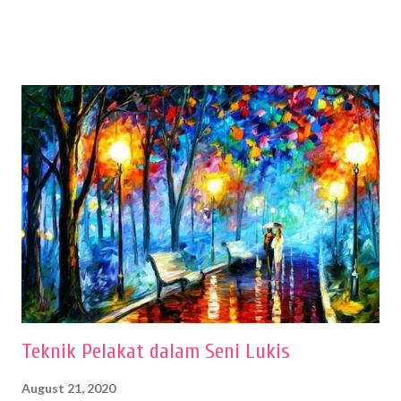
sehingga hasilnya bisa dilihat. Peran alat dan bahan sangat
menentukan untuk menghasilkan gambar bentuk yang baik. Dalam
buku Panduan Menggambar Manusia Menggunakan Media Pensil
(2010) karya Irfan Abdul Rohman, peralatan gambar yang dipakai
memiliki spesifikasi berbeda sesuai jenisnya. Berikut peralatan
menggambar bentuk: 1. Kertas Gambar Kegiatan menggambar
membutuhkan kertas yang baik agar proses pembuatan gambar lebih
nyaman dan maksimal. Bahan kertas yang baik salah satu syaratnya
adalah tidak mudah sobek, mengingat menggambar merupakan
proses menggores dan menghapus. Kertas adalah bahan yang paling
ideal digunakan untuk menggambar. Dalam menggambar
menggunakan pen...
Teknik Pelakat dalam Seni Lukis
August 21, 2020