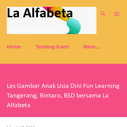
Skip to main content
La Alfabeta
Fun and Creative Learning
Home
Tentang Kami
More…
Les Gambar Anak Usia Dini Fun Learning
Tangerang, Bintaro, BSD bersama La
Alfabeta