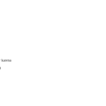
y karena
)