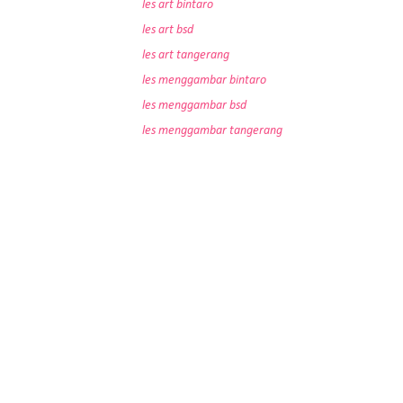
les art bintaro
les art bsd
les art tangerang
les menggambar bintaro
les menggambar bsd
les menggambar tangerang