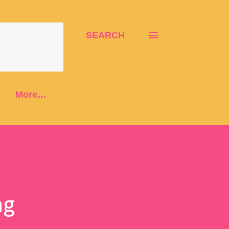
SEARCH
More…
ng