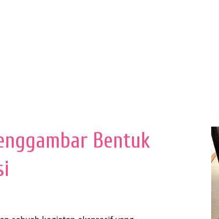
enggambar Bentuk
si