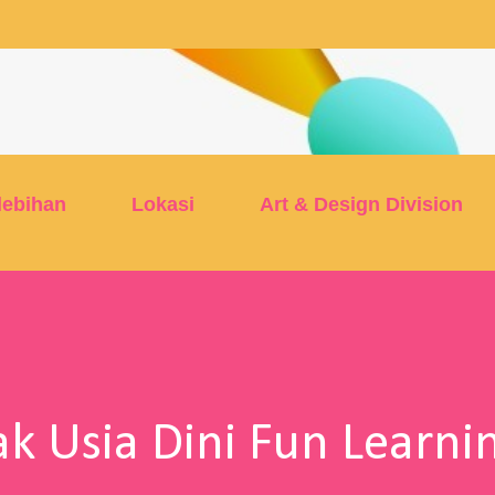
Skip to main content
lebihan
Lokasi
Art & Design Division
k Usia Dini Fun Learni