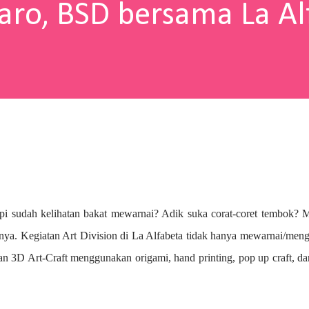
aro, BSD bersama La Al
pi sudah kelihatan bakat mewarnai? A
dik suka corat-coret tembok? 
nya. Kegiatan Art Division di La Alfabeta tidak hanya mewarnai/me
n 3D Art-Craft menggunakan origami, hand printing, pop up craft, d