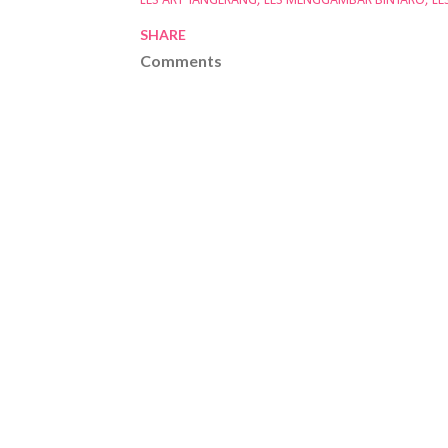
LES ART TANGERANG
LES MENGGAMBAR BINTARO
LE
SHARE
Comments