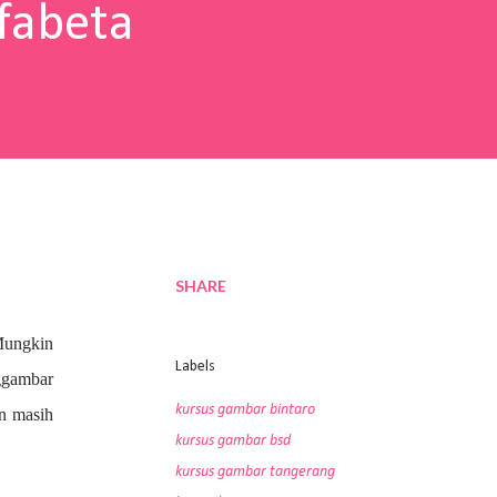
fabeta
SHARE
Mungkin
Labels
nggambar
kursus gambar bintaro
an masih
kursus gambar bsd
kursus gambar tangerang