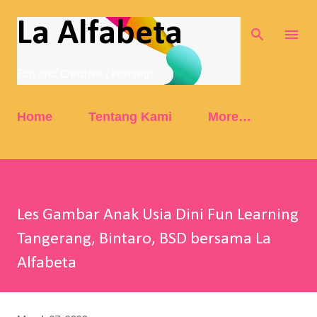
Skip to main content
La Alfabeta
Fun and Creative Learning
Home
Tentang Kami
More…
Les Gambar Anak Usia Dini Fun Learning
Tangerang, Bintaro, BSD bersama La
Alfabeta