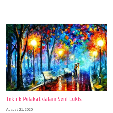
sehingga hasilnya bisa dilihat. Peran alat dan bahan sangat
menentukan untuk menghasilkan gambar bentuk yang baik. Dalam
buku Panduan Menggambar Manusia Menggunakan Media Pensil
(2010) karya Irfan Abdul Rohman, peralatan gambar yang dipakai
memiliki spesifikasi berbeda sesuai jenisnya. Berikut peralatan
menggambar bentuk: 1. Kertas Gambar Kegiatan menggambar
membutuhkan kertas yang baik agar proses pembuatan gambar lebih
nyaman dan maksimal. Bahan kertas yang baik salah satu syaratnya
adalah tidak mudah sobek, mengingat menggambar merupakan
proses menggores dan menghapus. Kertas adalah bahan yang paling
ideal digunakan untuk menggambar. Dalam menggambar
menggunakan pen...
Teknik Pelakat dalam Seni Lukis
August 21, 2020