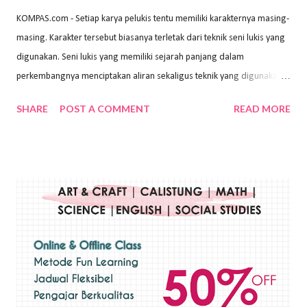
KOMPAS.com - Setiap karya pelukis tentu memiliki karakternya masing-
masing. Karakter tersebut biasanya terletak dari teknik seni lukis yang
digunakan. Seni lukis yang memiliki sejarah panjang dalam
perkembangnya menciptakan aliran sekaligus teknik yang digunakan.
Dalam buku Pita Maha: Gerakan Seni Lukis Bali 1930-an (2018) karya
SHARE
POST A COMMENT
READ MORE
Wayan Kun Adnyana, teknik yang berbeda tentunya akan
menghasilkan karya yang berbeda pula. Dari berbagai teknik yang
ada, salah satu teknik yang sering digunakan adalah teknik plakat.
Teknik plakat adalah salah satu teknik melukis atau menggambar yang
menggunakan bahan dasar cat air, cat akrilik, atau cat minyak dengan
sapuan warna cat yang tebal. Dengan memberikan sapuan warna
yang tebal, maka lukisan terkesan colourfull. Teknik plakat digunakan
pelukis untuk menghasilkan lukisan yang mempesona dan tentunya
bernilai tinggi. Ciri teknik plakat Ciri-ciri teknik plakat, yaitu: Sapuan
warna yang kental dan tebal. Hasil lukisan menutupi seluruh bagian
medianya Mem...