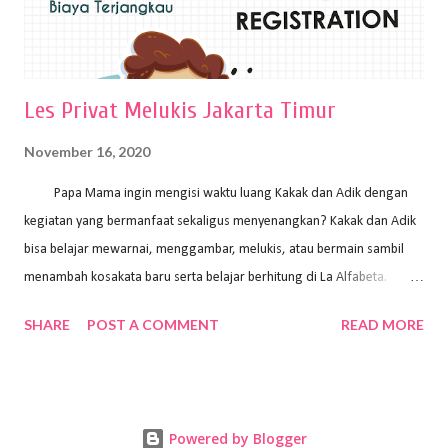
Les Privat Melukis Jakarta Timur
November 16, 2020
Papa Mama ingin mengisi waktu luang Kakak dan Adik dengan
kegiatan yang bermanfaat sekaligus menyenangkan? Kakak dan Adik
bisa belajar mewarnai, menggambar, melukis, atau bermain sambil
menambah kosakata baru serta belajar berhitung di La Alfabeta.
Santai saja Papa Mama, Kakak pengajar La Alfabeta sabar dan kreatif
SHARE
POST A COMMENT
READ MORE
kok untuk mengajar dengan metode yang fun, La Alfabeta
menggunakan konsep bermain sambil belajar, jadi anak-anak tidak
merasa terbebani dan tidak cepat bosan. ⁣⁣ Ayo Papa Mama, tunggu
apa lagi? Jangan ragu-ragu untuk daftar les Art and Craft bersama La
Powered by Blogger
Alfabeta. ⁣⁣⁣⁣Ada pilihan online class maupun offline class lho! Cek