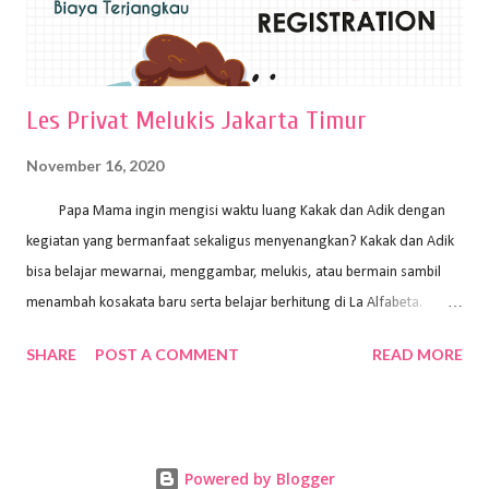
Les Privat Melukis Jakarta Timur
November 16, 2020
Papa Mama ingin mengisi waktu luang Kakak dan Adik dengan
kegiatan yang bermanfaat sekaligus menyenangkan? Kakak dan Adik
bisa belajar mewarnai, menggambar, melukis, atau bermain sambil
menambah kosakata baru serta belajar berhitung di La Alfabeta.
Santai saja Papa Mama, Kakak pengajar La Alfabeta sabar dan kreatif
SHARE
POST A COMMENT
READ MORE
kok untuk mengajar dengan metode yang fun, La Alfabeta
menggunakan konsep bermain sambil belajar, jadi anak-anak tidak
merasa terbebani dan tidak cepat bosan. ⁣⁣ Ayo Papa Mama, tunggu
apa lagi? Jangan ragu-ragu untuk daftar les Art and Craft bersama La
Powered by Blogger
Alfabeta. ⁣⁣⁣⁣Ada pilihan online class maupun offline class lho! Cek