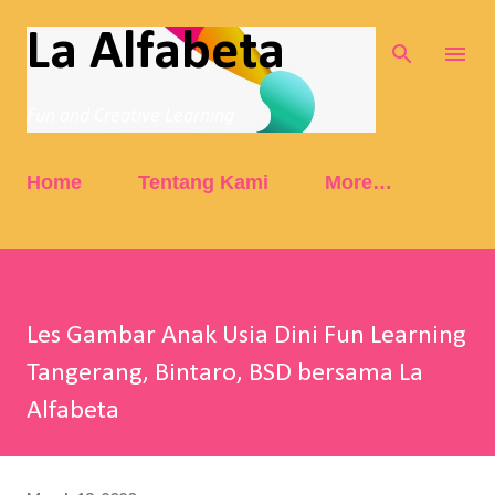
Skip to main content
La Alfabeta
Fun and Creative Learning
Home
Tentang Kami
More…
Les Gambar Anak Usia Dini Fun Learning
Tangerang, Bintaro, BSD bersama La
Alfabeta