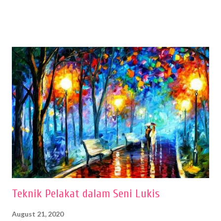
sehingga hasilnya bisa dilihat. Peran alat dan bahan sangat
menentukan untuk menghasilkan gambar bentuk yang baik. Dalam
buku Panduan Menggambar Manusia Menggunakan Media Pensil
(2010) karya Irfan Abdul Rohman, peralatan gambar yang dipakai
memiliki spesifikasi berbeda sesuai jenisnya. Berikut peralatan
menggambar bentuk: 1. Kertas Gambar Kegiatan menggambar
membutuhkan kertas yang baik agar proses pembuatan gambar lebih
nyaman dan maksimal. Bahan kertas yang baik salah satu syaratnya
adalah tidak mudah sobek, mengingat menggambar merupakan
proses menggores dan menghapus. Kertas adalah bahan yang paling
ideal digunakan untuk menggambar. Dalam menggambar
menggunakan pen...
Teknik Pelakat dalam Seni Lukis
August 21, 2020