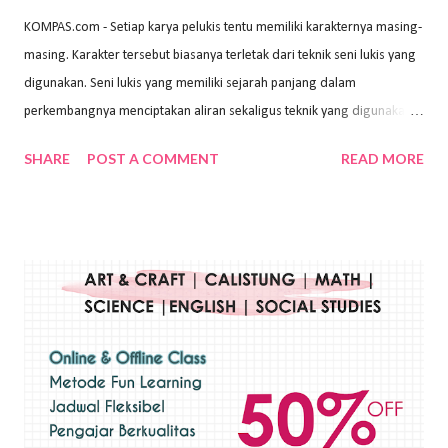
KOMPAS.com - Setiap karya pelukis tentu memiliki karakternya masing-
masing. Karakter tersebut biasanya terletak dari teknik seni lukis yang
digunakan. Seni lukis yang memiliki sejarah panjang dalam
perkembangnya menciptakan aliran sekaligus teknik yang digunakan.
Dalam buku Pita Maha: Gerakan Seni Lukis Bali 1930-an (2018) karya
SHARE
POST A COMMENT
READ MORE
Wayan Kun Adnyana, teknik yang berbeda tentunya akan
menghasilkan karya yang berbeda pula. Dari berbagai teknik yang
ada, salah satu teknik yang sering digunakan adalah teknik plakat.
Teknik plakat adalah salah satu teknik melukis atau menggambar yang
menggunakan bahan dasar cat air, cat akrilik, atau cat minyak dengan
sapuan warna cat yang tebal. Dengan memberikan sapuan warna
yang tebal, maka lukisan terkesan colourfull. Teknik plakat digunakan
pelukis untuk menghasilkan lukisan yang mempesona dan tentunya
bernilai tinggi. Ciri teknik plakat Ciri-ciri teknik plakat, yaitu: Sapuan
warna yang kental dan tebal. Hasil lukisan menutupi seluruh bagian
medianya Mem...