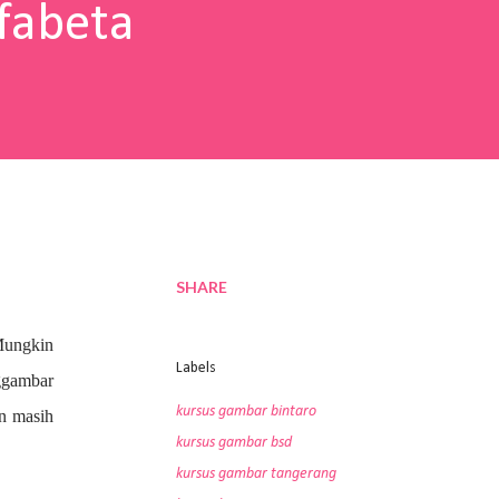
fabeta
SHARE
Mungkin
Labels
nggambar
kursus gambar bintaro
an masih
kursus gambar bsd
kursus gambar tangerang