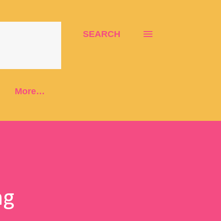
SEARCH
More…
ng