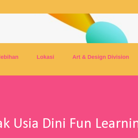
Skip to main content
lebihan
Lokasi
Art & Design Division
k Usia Dini Fun Learni