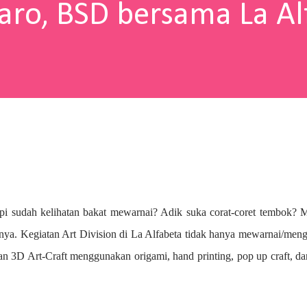
aro, BSD bersama La Al
pi sudah kelihatan bakat mewarnai? A
dik suka corat-coret tembok? 
nya. Kegiatan Art Division di La Alfabeta tidak hanya mewarnai/me
n 3D Art-Craft menggunakan origami, hand printing, pop up craft, d