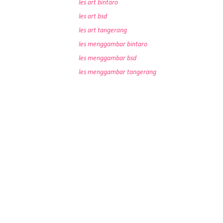
les art bintaro
les art bsd
les art tangerang
les menggambar bintaro
les menggambar bsd
les menggambar tangerang