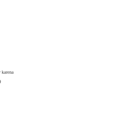
y karena
)