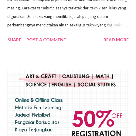
masing. Karakter tersebut biasanya terletak dari teknik seni lukis yang
digunakan. Seni lukis yang memiliki sejarah panjang dalam
perkembangnya menciptakan aliran sekaligus teknik yang digunakan.
Dalam buku Pita Maha: Gerakan Seni Lukis Bali 1930-an (2018) karya
SHARE
POST A COMMENT
READ MORE
Wayan Kun Adnyana, teknik yang berbeda tentunya akan
menghasilkan karya yang berbeda pula. Dari berbagai teknik yang
ada, salah satu teknik yang sering digunakan adalah teknik plakat.
Teknik plakat adalah salah satu teknik melukis atau menggambar yang
menggunakan bahan dasar cat air, cat akrilik, atau cat minyak dengan
sapuan warna cat yang tebal. Dengan memberikan sapuan warna
yang tebal, maka lukisan terkesan colourfull. Teknik plakat digunakan
pelukis untuk menghasilkan lukisan yang mempesona dan tentunya
bernilai tinggi. Ciri teknik plakat Ciri-ciri teknik plakat, yaitu: Sapuan
warna yang kental dan tebal. Hasil lukisan menutupi seluruh bagian
medianya Mem...