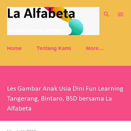
Skip to main content
La Alfabeta
Fun and Creative Learning
Home
Tentang Kami
More…
Les Gambar Anak Usia Dini Fun Learning
Tangerang, Bintaro, BSD bersama La
Alfabeta