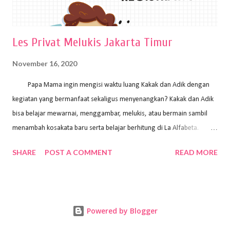
Les Privat Melukis Jakarta Timur
November 16, 2020
Papa Mama ingin mengisi waktu luang Kakak dan Adik dengan
kegiatan yang bermanfaat sekaligus menyenangkan? Kakak dan Adik
bisa belajar mewarnai, menggambar, melukis, atau bermain sambil
menambah kosakata baru serta belajar berhitung di La Alfabeta.
Santai saja Papa Mama, Kakak pengajar La Alfabeta sabar dan kreatif
SHARE
POST A COMMENT
READ MORE
kok untuk mengajar dengan metode yang fun, La Alfabeta
menggunakan konsep bermain sambil belajar, jadi anak-anak tidak
merasa terbebani dan tidak cepat bosan. ⁣⁣ Ayo Papa Mama, tunggu
apa lagi? Jangan ragu-ragu untuk daftar les Art and Craft bersama La
Powered by Blogger
Alfabeta. ⁣⁣⁣⁣Ada pilihan online class maupun offline class lho! Cek
kelebihan kami: Online & Offline Class available. Kakak pengajar bisa