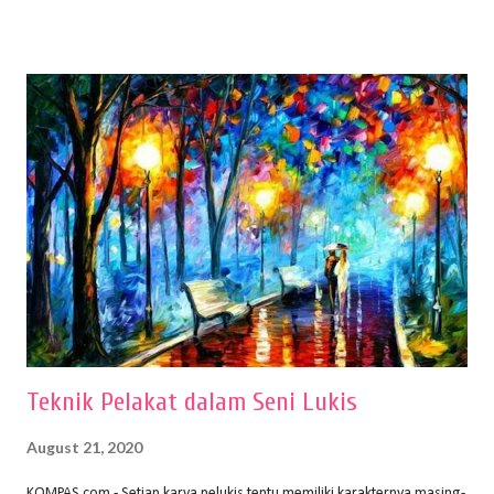
menentukan untuk menghasilkan gambar bentuk yang baik. Dalam
buku Panduan Menggambar Manusia Menggunakan Media Pensil
(2010) karya Irfan Abdul Rohman, peralatan gambar yang dipakai
memiliki spesifikasi berbeda sesuai jenisnya. Berikut peralatan
menggambar bentuk: 1. Kertas Gambar Kegiatan menggambar
membutuhkan kertas yang baik agar proses pembuatan gambar lebih
nyaman dan maksimal. Bahan kertas yang baik salah satu syaratnya
adalah tidak mudah sobek, mengingat menggambar merupakan
proses menggores dan menghapus. Kertas adalah bahan yang paling
ideal digunakan untuk menggambar. Dalam menggambar
menggunakan pen...
Teknik Pelakat dalam Seni Lukis
August 21, 2020
KOMPAS.com - Setiap karya pelukis tentu memiliki karakternya masing-