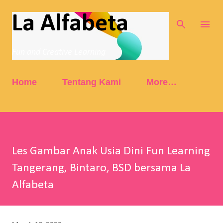
Skip to main content
La Alfabeta
Fun and Creative Learning
Home
Tentang Kami
More…
Les Gambar Anak Usia Dini Fun Learning
Tangerang, Bintaro, BSD bersama La
Alfabeta