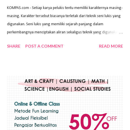
KOMPAS.com - Setiap karya pelukis tentu memiliki karakternya masing-
masing. Karakter tersebut biasanya terletak dari teknik seni lukis yang
digunakan. Seni lukis yang memiliki sejarah panjang dalam
perkembangnya menciptakan aliran sekaligus teknik yang digunakan.
Dalam buku Pita Maha: Gerakan Seni Lukis Bali 1930-an (2018) karya
SHARE
POST A COMMENT
READ MORE
Wayan Kun Adnyana, teknik yang berbeda tentunya akan
menghasilkan karya yang berbeda pula. Dari berbagai teknik yang
ada, salah satu teknik yang sering digunakan adalah teknik plakat.
Teknik plakat adalah salah satu teknik melukis atau menggambar yang
menggunakan bahan dasar cat air, cat akrilik, atau cat minyak dengan
sapuan warna cat yang tebal. Dengan memberikan sapuan warna
yang tebal, maka lukisan terkesan colourfull. Teknik plakat digunakan
pelukis untuk menghasilkan lukisan yang mempesona dan tentunya
bernilai tinggi. Ciri teknik plakat Ciri-ciri teknik plakat, yaitu: Sapuan
warna yang kental dan tebal. Hasil lukisan menutupi seluruh bagian
medianya Mem...