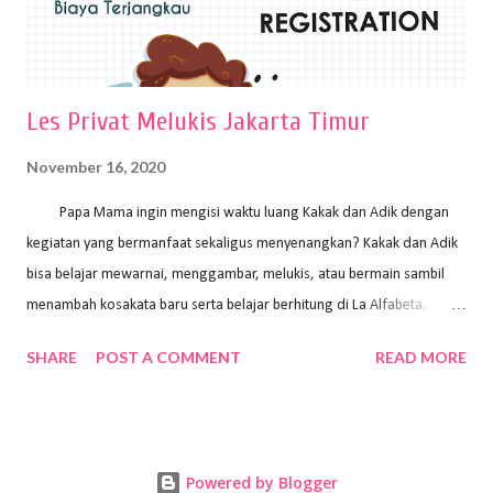
Les Privat Melukis Jakarta Timur
November 16, 2020
Papa Mama ingin mengisi waktu luang Kakak dan Adik dengan
kegiatan yang bermanfaat sekaligus menyenangkan? Kakak dan Adik
bisa belajar mewarnai, menggambar, melukis, atau bermain sambil
menambah kosakata baru serta belajar berhitung di La Alfabeta.
Santai saja Papa Mama, Kakak pengajar La Alfabeta sabar dan kreatif
SHARE
POST A COMMENT
READ MORE
kok untuk mengajar dengan metode yang fun, La Alfabeta
menggunakan konsep bermain sambil belajar, jadi anak-anak tidak
merasa terbebani dan tidak cepat bosan. ⁣⁣ Ayo Papa Mama, tunggu
apa lagi? Jangan ragu-ragu untuk daftar les Art and Craft bersama La
Powered by Blogger
Alfabeta. ⁣⁣⁣⁣Ada pilihan online class maupun offline class lho! Cek