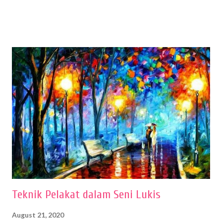
sehingga hasilnya bisa dilihat. Peran alat dan bahan sangat
menentukan untuk menghasilkan gambar bentuk yang baik. Dalam
buku Panduan Menggambar Manusia Menggunakan Media Pensil
(2010) karya Irfan Abdul Rohman, peralatan gambar yang dipakai
memiliki spesifikasi berbeda sesuai jenisnya. Berikut peralatan
menggambar bentuk: 1. Kertas Gambar Kegiatan menggambar
membutuhkan kertas yang baik agar proses pembuatan gambar lebih
nyaman dan maksimal. Bahan kertas yang baik salah satu syaratnya
adalah tidak mudah sobek, mengingat menggambar merupakan
proses menggores dan menghapus. Kertas adalah bahan yang paling
ideal digunakan untuk menggambar. Dalam menggambar
menggunakan pen...
Teknik Pelakat dalam Seni Lukis
August 21, 2020