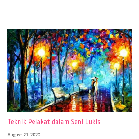
sehingga hasilnya bisa dilihat. Peran alat dan bahan sangat
menentukan untuk menghasilkan gambar bentuk yang baik. Dalam
buku Panduan Menggambar Manusia Menggunakan Media Pensil
(2010) karya Irfan Abdul Rohman, peralatan gambar yang dipakai
memiliki spesifikasi berbeda sesuai jenisnya. Berikut peralatan
menggambar bentuk: 1. Kertas Gambar Kegiatan menggambar
membutuhkan kertas yang baik agar proses pembuatan gambar lebih
nyaman dan maksimal. Bahan kertas yang baik salah satu syaratnya
adalah tidak mudah sobek, mengingat menggambar merupakan
proses menggores dan menghapus. Kertas adalah bahan yang paling
ideal digunakan untuk menggambar. Dalam menggambar
menggunakan pen...
Teknik Pelakat dalam Seni Lukis
August 21, 2020