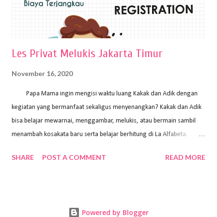
Les Privat Melukis Jakarta Timur
November 16, 2020
Papa Mama ingin mengisi waktu luang Kakak dan Adik dengan
kegiatan yang bermanfaat sekaligus menyenangkan? Kakak dan Adik
bisa belajar mewarnai, menggambar, melukis, atau bermain sambil
menambah kosakata baru serta belajar berhitung di La Alfabeta.
Santai saja Papa Mama, Kakak pengajar La Alfabeta sabar dan kreatif
SHARE
POST A COMMENT
READ MORE
kok untuk mengajar dengan metode yang fun, La Alfabeta
menggunakan konsep bermain sambil belajar, jadi anak-anak tidak
merasa terbebani dan tidak cepat bosan. ⁣⁣ Ayo Papa Mama, tunggu
apa lagi? Jangan ragu-ragu untuk daftar les Art and Craft bersama La
Powered by Blogger
Alfabeta. ⁣⁣⁣⁣Ada pilihan online class maupun offline class lho! Cek