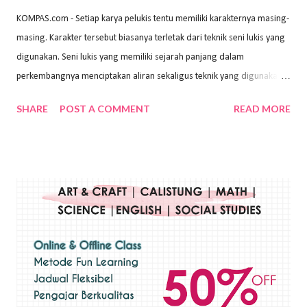
KOMPAS.com - Setiap karya pelukis tentu memiliki karakternya masing-
masing. Karakter tersebut biasanya terletak dari teknik seni lukis yang
digunakan. Seni lukis yang memiliki sejarah panjang dalam
perkembangnya menciptakan aliran sekaligus teknik yang digunakan.
Dalam buku Pita Maha: Gerakan Seni Lukis Bali 1930-an (2018) karya
SHARE
POST A COMMENT
READ MORE
Wayan Kun Adnyana, teknik yang berbeda tentunya akan
menghasilkan karya yang berbeda pula. Dari berbagai teknik yang
ada, salah satu teknik yang sering digunakan adalah teknik plakat.
Teknik plakat adalah salah satu teknik melukis atau menggambar yang
menggunakan bahan dasar cat air, cat akrilik, atau cat minyak dengan
sapuan warna cat yang tebal. Dengan memberikan sapuan warna
yang tebal, maka lukisan terkesan colourfull. Teknik plakat digunakan
pelukis untuk menghasilkan lukisan yang mempesona dan tentunya
bernilai tinggi. Ciri teknik plakat Ciri-ciri teknik plakat, yaitu: Sapuan
warna yang kental dan tebal. Hasil lukisan menutupi seluruh bagian
medianya Mem...