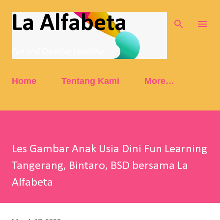
Skip to main content
La Alfabeta
Fun and Creative Learning
Home
Tentang Kami
More…
Les Gambar Anak Usia Dini Fun Learning
Tangerang, Bintaro, BSD bersama La
Alfabeta