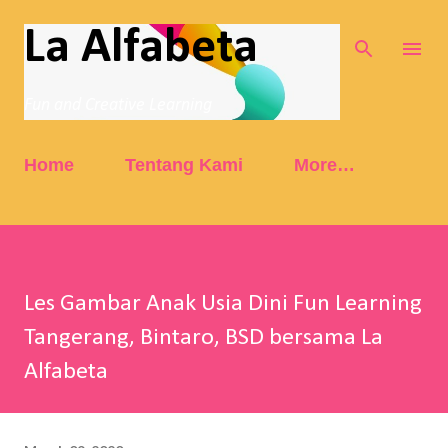
Skip to main content
La Alfabeta
Fun and Creative Learning
Home
Tentang Kami
More…
Les Gambar Anak Usia Dini Fun Learning
Tangerang, Bintaro, BSD bersama La
Alfabeta