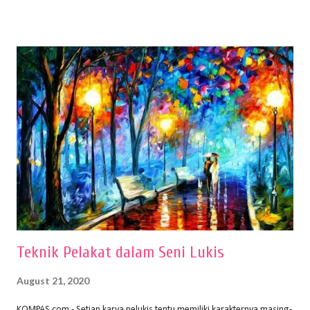
menentukan untuk menghasilkan gambar bentuk yang baik. Dalam
buku Panduan Menggambar Manusia Menggunakan Media Pensil
(2010) karya Irfan Abdul Rohman, peralatan gambar yang dipakai
memiliki spesifikasi berbeda sesuai jenisnya. Berikut peralatan
menggambar bentuk: 1. Kertas Gambar Kegiatan menggambar
membutuhkan kertas yang baik agar proses pembuatan gambar lebih
nyaman dan maksimal. Bahan kertas yang baik salah satu syaratnya
adalah tidak mudah sobek, mengingat menggambar merupakan
proses menggores dan menghapus. Kertas adalah bahan yang paling
ideal digunakan untuk menggambar. Dalam menggambar
menggunakan pen...
Teknik Pelakat dalam Seni Lukis
August 21, 2020
KOMPAS.com - Setiap karya pelukis tentu memiliki karakternya masing-