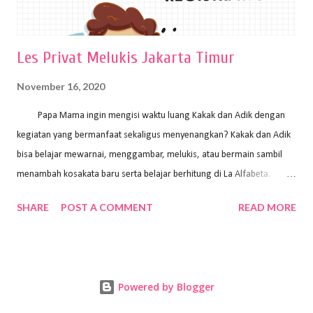
Les Privat Melukis Jakarta Timur
November 16, 2020
Papa Mama ingin mengisi waktu luang Kakak dan Adik dengan
kegiatan yang bermanfaat sekaligus menyenangkan? Kakak dan Adik
bisa belajar mewarnai, menggambar, melukis, atau bermain sambil
menambah kosakata baru serta belajar berhitung di La Alfabeta.
Santai saja Papa Mama, Kakak pengajar La Alfabeta sabar dan kreatif
SHARE
POST A COMMENT
READ MORE
kok untuk mengajar dengan metode yang fun, La Alfabeta
menggunakan konsep bermain sambil belajar, jadi anak-anak tidak
merasa terbebani dan tidak cepat bosan. ⁣⁣ Ayo Papa Mama, tunggu
apa lagi? Jangan ragu-ragu untuk daftar les Art and Craft bersama La
Powered by Blogger
Alfabeta. ⁣⁣⁣⁣Ada pilihan online class maupun offline class lho! Cek
kelebihan kami: Online & Offline Class available. Kakak pengajar bisa