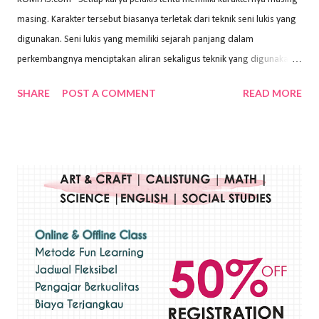
masing. Karakter tersebut biasanya terletak dari teknik seni lukis yang
digunakan. Seni lukis yang memiliki sejarah panjang dalam
perkembangnya menciptakan aliran sekaligus teknik yang digunakan.
Dalam buku Pita Maha: Gerakan Seni Lukis Bali 1930-an (2018) karya
SHARE
POST A COMMENT
READ MORE
Wayan Kun Adnyana, teknik yang berbeda tentunya akan
menghasilkan karya yang berbeda pula. Dari berbagai teknik yang
ada, salah satu teknik yang sering digunakan adalah teknik plakat.
Teknik plakat adalah salah satu teknik melukis atau menggambar yang
menggunakan bahan dasar cat air, cat akrilik, atau cat minyak dengan
sapuan warna cat yang tebal. Dengan memberikan sapuan warna
yang tebal, maka lukisan terkesan colourfull. Teknik plakat digunakan
pelukis untuk menghasilkan lukisan yang mempesona dan tentunya
bernilai tinggi. Ciri teknik plakat Ciri-ciri teknik plakat, yaitu: Sapuan
warna yang kental dan tebal. Hasil lukisan menutupi seluruh bagian
medianya Mem...