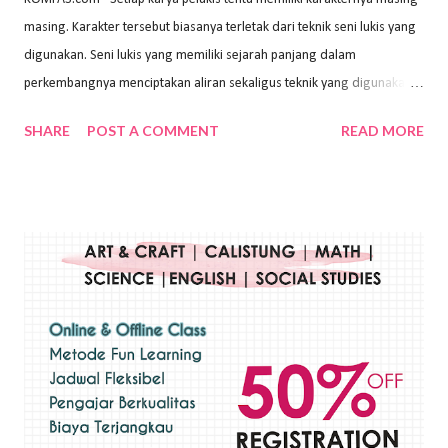
masing. Karakter tersebut biasanya terletak dari teknik seni lukis yang
digunakan. Seni lukis yang memiliki sejarah panjang dalam
perkembangnya menciptakan aliran sekaligus teknik yang digunakan.
Dalam buku Pita Maha: Gerakan Seni Lukis Bali 1930-an (2018) karya
SHARE
POST A COMMENT
READ MORE
Wayan Kun Adnyana, teknik yang berbeda tentunya akan
menghasilkan karya yang berbeda pula. Dari berbagai teknik yang
ada, salah satu teknik yang sering digunakan adalah teknik plakat.
Teknik plakat adalah salah satu teknik melukis atau menggambar yang
menggunakan bahan dasar cat air, cat akrilik, atau cat minyak dengan
sapuan warna cat yang tebal. Dengan memberikan sapuan warna
yang tebal, maka lukisan terkesan colourfull. Teknik plakat digunakan
pelukis untuk menghasilkan lukisan yang mempesona dan tentunya
bernilai tinggi. Ciri teknik plakat Ciri-ciri teknik plakat, yaitu: Sapuan
warna yang kental dan tebal. Hasil lukisan menutupi seluruh bagian
medianya Mem...