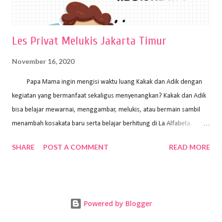
Les Privat Melukis Jakarta Timur
November 16, 2020
Papa Mama ingin mengisi waktu luang Kakak dan Adik dengan
kegiatan yang bermanfaat sekaligus menyenangkan? Kakak dan Adik
bisa belajar mewarnai, menggambar, melukis, atau bermain sambil
menambah kosakata baru serta belajar berhitung di La Alfabeta.
Santai saja Papa Mama, Kakak pengajar La Alfabeta sabar dan kreatif
SHARE
POST A COMMENT
READ MORE
kok untuk mengajar dengan metode yang fun, La Alfabeta
menggunakan konsep bermain sambil belajar, jadi anak-anak tidak
merasa terbebani dan tidak cepat bosan. ⁣⁣ Ayo Papa Mama, tunggu
apa lagi? Jangan ragu-ragu untuk daftar les Art and Craft bersama La
Powered by Blogger
Alfabeta. ⁣⁣⁣⁣Ada pilihan online class maupun offline class lho! Cek
kelebihan kami: Online & Offline Class available. Kakak pengajar bisa