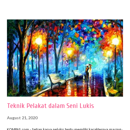
menentukan untuk menghasilkan gambar bentuk yang baik. Dalam
buku Panduan Menggambar Manusia Menggunakan Media Pensil
(2010) karya Irfan Abdul Rohman, peralatan gambar yang dipakai
memiliki spesifikasi berbeda sesuai jenisnya. Berikut peralatan
menggambar bentuk: 1. Kertas Gambar Kegiatan menggambar
membutuhkan kertas yang baik agar proses pembuatan gambar lebih
nyaman dan maksimal. Bahan kertas yang baik salah satu syaratnya
adalah tidak mudah sobek, mengingat menggambar merupakan
proses menggores dan menghapus. Kertas adalah bahan yang paling
ideal digunakan untuk menggambar. Dalam menggambar
menggunakan pen...
Teknik Pelakat dalam Seni Lukis
August 21, 2020
KOMPAS.com - Setiap karya pelukis tentu memiliki karakternya masing-