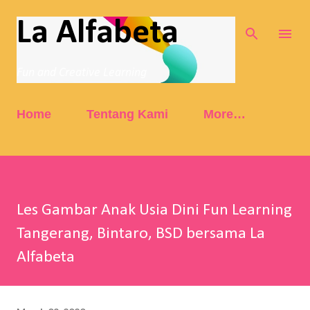
Skip to main content
La Alfabeta
Fun and Creative Learning
Home
Tentang Kami
More…
Les Gambar Anak Usia Dini Fun Learning
Tangerang, Bintaro, BSD bersama La
Alfabeta