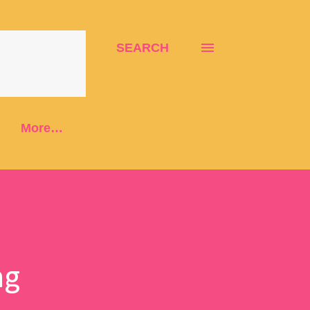
SEARCH
More…
ng