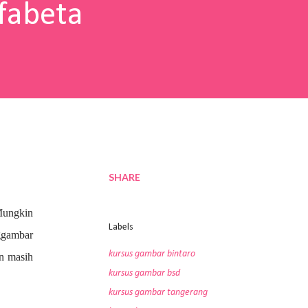
fabeta
SHARE
Mungkin
Labels
nggambar
kursus gambar bintaro
an masih
kursus gambar bsd
kursus gambar tangerang