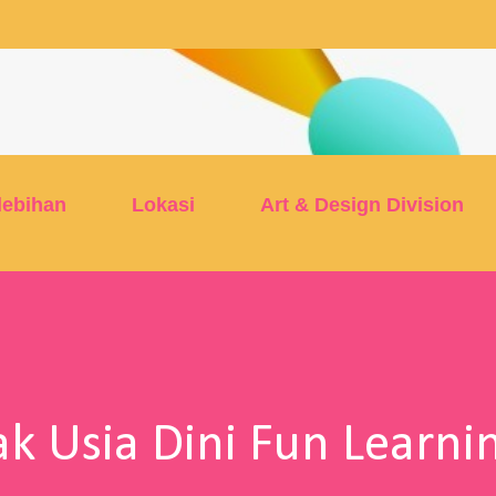
Skip to main content
lebihan
Lokasi
Art & Design Division
k Usia Dini Fun Learni