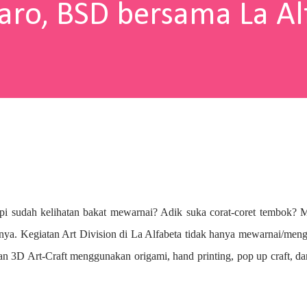
aro, BSD bersama La Al
pi sudah kelihatan bakat mewarnai? A
dik suka corat-coret tembok? 
nya. Kegiatan Art Division di La Alfabeta tidak hanya mewarnai/me
n 3D Art-Craft menggunakan origami, hand printing, pop up craft, d