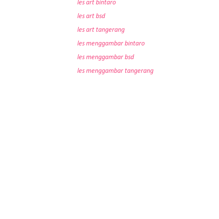
les art bintaro
les art bsd
les art tangerang
les menggambar bintaro
les menggambar bsd
les menggambar tangerang