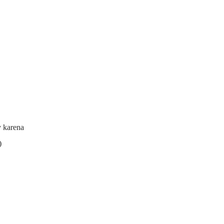
y karena
)