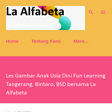
Skip to main content
La Alfabeta
Fun and Creative Learning
Home
Tentang Kami
More…
Les Gambar Anak Usia Dini Fun Learning
Tangerang, Bintaro, BSD bersama La
Alfabeta