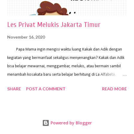
Les Privat Melukis Jakarta Timur
November 16, 2020
Papa Mama ingin mengisi waktu luang Kakak dan Adik dengan
kegiatan yang bermanfaat sekaligus menyenangkan? Kakak dan Adik
bisa belajar mewarnai, menggambar, melukis, atau bermain sambil
menambah kosakata baru serta belajar berhitung di La Alfabeta.
Santai saja Papa Mama, Kakak pengajar La Alfabeta sabar dan kreatif
SHARE
POST A COMMENT
READ MORE
kok untuk mengajar dengan metode yang fun, La Alfabeta
menggunakan konsep bermain sambil belajar, jadi anak-anak tidak
merasa terbebani dan tidak cepat bosan. ⁣⁣ Ayo Papa Mama, tunggu
apa lagi? Jangan ragu-ragu untuk daftar les Art and Craft bersama La
Powered by Blogger
Alfabeta. ⁣⁣⁣⁣Ada pilihan online class maupun offline class lho! Cek
kelebihan kami: Online & Offline Class available. Kakak pengajar bisa