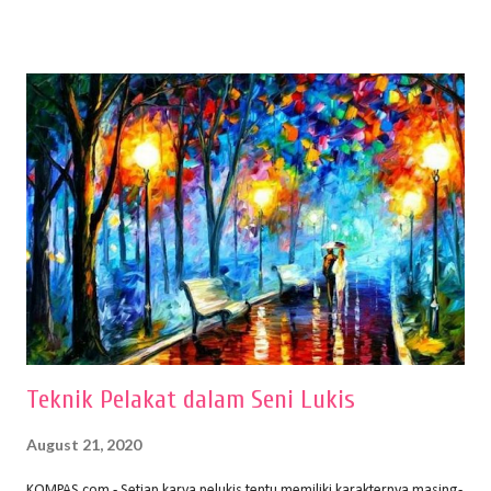
menentukan untuk menghasilkan gambar bentuk yang baik. Dalam
buku Panduan Menggambar Manusia Menggunakan Media Pensil
(2010) karya Irfan Abdul Rohman, peralatan gambar yang dipakai
memiliki spesifikasi berbeda sesuai jenisnya. Berikut peralatan
menggambar bentuk: 1. Kertas Gambar Kegiatan menggambar
membutuhkan kertas yang baik agar proses pembuatan gambar lebih
nyaman dan maksimal. Bahan kertas yang baik salah satu syaratnya
adalah tidak mudah sobek, mengingat menggambar merupakan
proses menggores dan menghapus. Kertas adalah bahan yang paling
ideal digunakan untuk menggambar. Dalam menggambar
menggunakan pen...
Teknik Pelakat dalam Seni Lukis
August 21, 2020
KOMPAS.com - Setiap karya pelukis tentu memiliki karakternya masing-