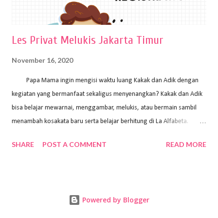
Les Privat Melukis Jakarta Timur
November 16, 2020
Papa Mama ingin mengisi waktu luang Kakak dan Adik dengan
kegiatan yang bermanfaat sekaligus menyenangkan? Kakak dan Adik
bisa belajar mewarnai, menggambar, melukis, atau bermain sambil
menambah kosakata baru serta belajar berhitung di La Alfabeta.
Santai saja Papa Mama, Kakak pengajar La Alfabeta sabar dan kreatif
SHARE
POST A COMMENT
READ MORE
kok untuk mengajar dengan metode yang fun, La Alfabeta
menggunakan konsep bermain sambil belajar, jadi anak-anak tidak
merasa terbebani dan tidak cepat bosan. ⁣⁣ Ayo Papa Mama, tunggu
apa lagi? Jangan ragu-ragu untuk daftar les Art and Craft bersama La
Powered by Blogger
Alfabeta. ⁣⁣⁣⁣Ada pilihan online class maupun offline class lho! Cek
kelebihan kami: Online & Offline Class available. Kakak pengajar bisa