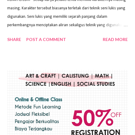
masing. Karakter tersebut biasanya terletak dari teknik seni lukis yang
digunakan. Seni lukis yang memiliki sejarah panjang dalam
perkembangnya menciptakan aliran sekaligus teknik yang digunakan.
Dalam buku Pita Maha: Gerakan Seni Lukis Bali 1930-an (2018) karya
SHARE
POST A COMMENT
READ MORE
Wayan Kun Adnyana, teknik yang berbeda tentunya akan
menghasilkan karya yang berbeda pula. Dari berbagai teknik yang
ada, salah satu teknik yang sering digunakan adalah teknik plakat.
Teknik plakat adalah salah satu teknik melukis atau menggambar yang
menggunakan bahan dasar cat air, cat akrilik, atau cat minyak dengan
sapuan warna cat yang tebal. Dengan memberikan sapuan warna
yang tebal, maka lukisan terkesan colourfull. Teknik plakat digunakan
pelukis untuk menghasilkan lukisan yang mempesona dan tentunya
bernilai tinggi. Ciri teknik plakat Ciri-ciri teknik plakat, yaitu: Sapuan
warna yang kental dan tebal. Hasil lukisan menutupi seluruh bagian
medianya Mem...