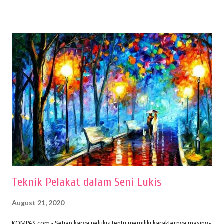
menentukan untuk menghasilkan gambar bentuk yang baik. Dalam
buku Panduan Menggambar Manusia Menggunakan Media Pensil
(2010) karya Irfan Abdul Rohman, peralatan gambar yang dipakai
memiliki spesifikasi berbeda sesuai jenisnya. Berikut peralatan
menggambar bentuk: 1. Kertas Gambar Kegiatan menggambar
membutuhkan kertas yang baik agar proses pembuatan gambar lebih
nyaman dan maksimal. Bahan kertas yang baik salah satu syaratnya
adalah tidak mudah sobek, mengingat menggambar merupakan
proses menggores dan menghapus. Kertas adalah bahan yang paling
ideal digunakan untuk menggambar. Dalam menggambar
menggunakan pen...
Teknik Pelakat dalam Seni Lukis
August 21, 2020
KOMPAS.com - Setiap karya pelukis tentu memiliki karakternya masing-