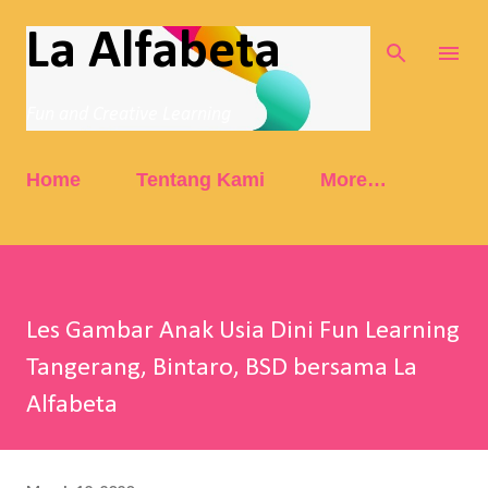
Skip to main content
La Alfabeta
Fun and Creative Learning
Home
Tentang Kami
More…
Les Gambar Anak Usia Dini Fun Learning
Tangerang, Bintaro, BSD bersama La
Alfabeta