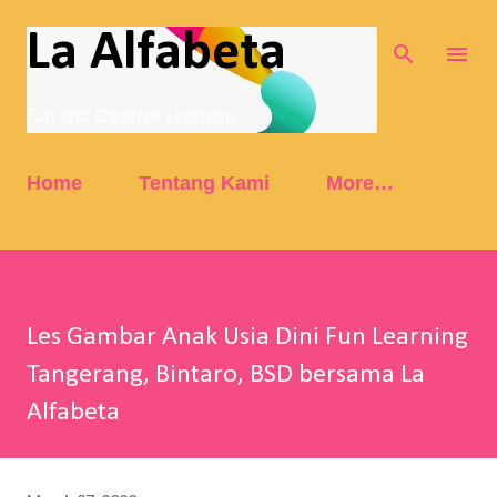
Skip to main content
La Alfabeta
Fun and Creative Learning
Home
Tentang Kami
More…
Les Gambar Anak Usia Dini Fun Learning
Tangerang, Bintaro, BSD bersama La
Alfabeta