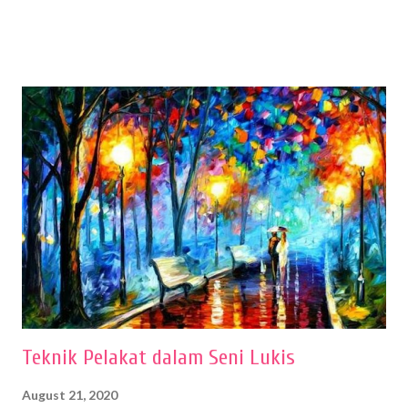
sehingga hasilnya bisa dilihat. Peran alat dan bahan sangat
menentukan untuk menghasilkan gambar bentuk yang baik. Dalam
buku Panduan Menggambar Manusia Menggunakan Media Pensil
(2010) karya Irfan Abdul Rohman, peralatan gambar yang dipakai
memiliki spesifikasi berbeda sesuai jenisnya. Berikut peralatan
menggambar bentuk: 1. Kertas Gambar Kegiatan menggambar
membutuhkan kertas yang baik agar proses pembuatan gambar lebih
nyaman dan maksimal. Bahan kertas yang baik salah satu syaratnya
adalah tidak mudah sobek, mengingat menggambar merupakan
proses menggores dan menghapus. Kertas adalah bahan yang paling
ideal digunakan untuk menggambar. Dalam menggambar
menggunakan pen...
Teknik Pelakat dalam Seni Lukis
August 21, 2020