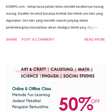
KOMPAS.com - Setiap karya pelukis tentu memiliki karakternya masing-
masing. Karakter tersebut biasanya terletak dari teknik seni lukis yang
digunakan. Seni lukis yang memiliki sejarah panjang dalam
perkembangnya menciptakan aliran sekaligus teknik yang digunakan.
Dalam buku Pita Maha: Gerakan Seni Lukis Bali 1930-an (2018) karya
SHARE
POST A COMMENT
READ MORE
Wayan Kun Adnyana, teknik yang berbeda tentunya akan
menghasilkan karya yang berbeda pula. Dari berbagai teknik yang
ada, salah satu teknik yang sering digunakan adalah teknik plakat.
Teknik plakat adalah salah satu teknik melukis atau menggambar yang
menggunakan bahan dasar cat air, cat akrilik, atau cat minyak dengan
sapuan warna cat yang tebal. Dengan memberikan sapuan warna
yang tebal, maka lukisan terkesan colourfull. Teknik plakat digunakan
pelukis untuk menghasilkan lukisan yang mempesona dan tentunya
bernilai tinggi. Ciri teknik plakat Ciri-ciri teknik plakat, yaitu: Sapuan
warna yang kental dan tebal. Hasil lukisan menutupi seluruh bagian
medianya Mem...