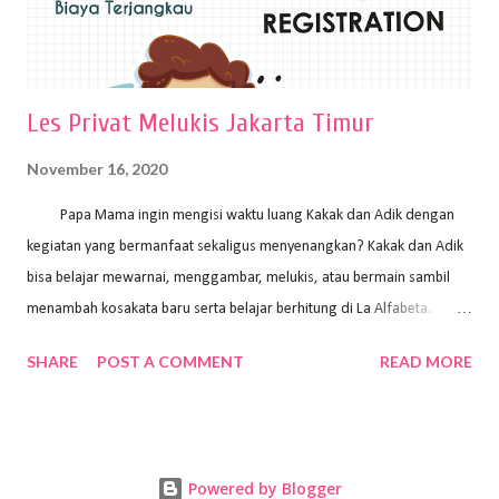
Les Privat Melukis Jakarta Timur
November 16, 2020
Papa Mama ingin mengisi waktu luang Kakak dan Adik dengan
kegiatan yang bermanfaat sekaligus menyenangkan? Kakak dan Adik
bisa belajar mewarnai, menggambar, melukis, atau bermain sambil
menambah kosakata baru serta belajar berhitung di La Alfabeta.
Santai saja Papa Mama, Kakak pengajar La Alfabeta sabar dan kreatif
SHARE
POST A COMMENT
READ MORE
kok untuk mengajar dengan metode yang fun, La Alfabeta
menggunakan konsep bermain sambil belajar, jadi anak-anak tidak
merasa terbebani dan tidak cepat bosan. ⁣⁣ Ayo Papa Mama, tunggu
apa lagi? Jangan ragu-ragu untuk daftar les Art and Craft bersama La
Powered by Blogger
Alfabeta. ⁣⁣⁣⁣Ada pilihan online class maupun offline class lho! Cek