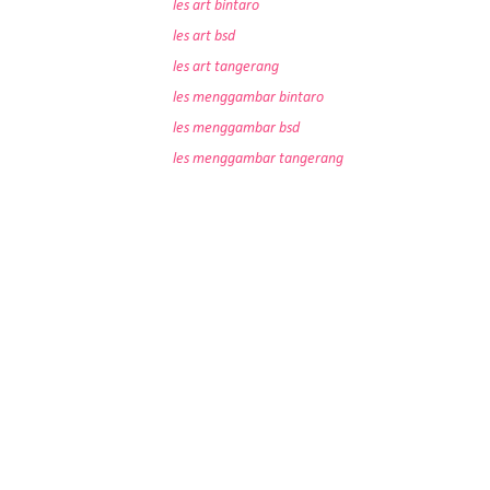
les art bintaro
les art bsd
les art tangerang
les menggambar bintaro
les menggambar bsd
les menggambar tangerang