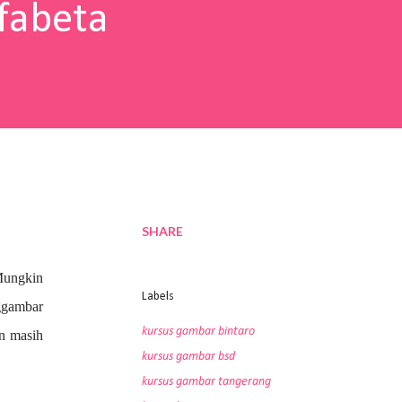
fabeta
SHARE
Mungkin
Labels
nggambar
kursus gambar bintaro
an masih
kursus gambar bsd
kursus gambar tangerang