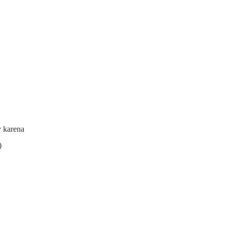
y karena
)