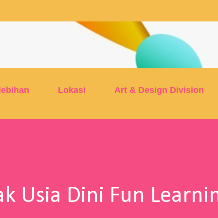
Skip to main content
lebihan
Lokasi
Art & Design Division
k Usia Dini Fun Learni