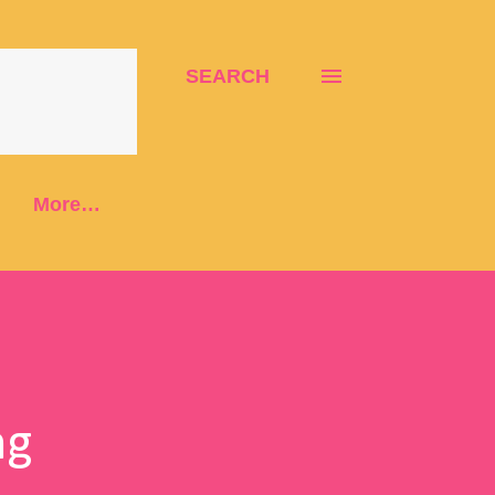
SEARCH
More…
ng