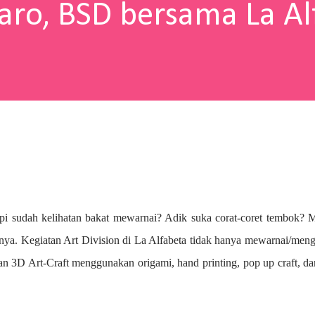
aro, BSD bersama La Al
pi sudah kelihatan bakat mewarnai? A
dik suka corat-coret tembok? 
nya. Kegiatan Art Division di La Alfabeta tidak hanya mewarnai/me
n 3D Art-Craft menggunakan origami, hand printing, pop up craft, d