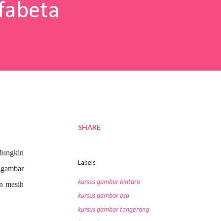
fabeta
SHARE
Mungkin
Labels
nggambar
kursus gambar bintaro
an masih
kursus gambar bsd
kursus gambar tangerang