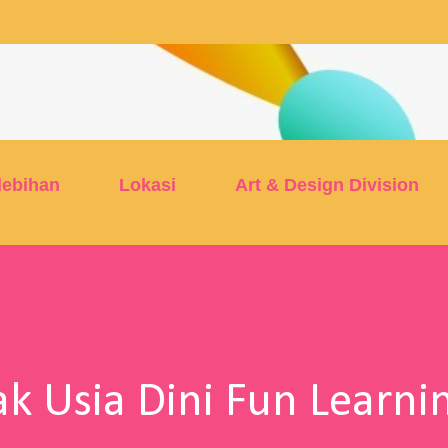
Skip to main content
lebihan
Lokasi
Art & Design Division
k Usia Dini Fun Learni