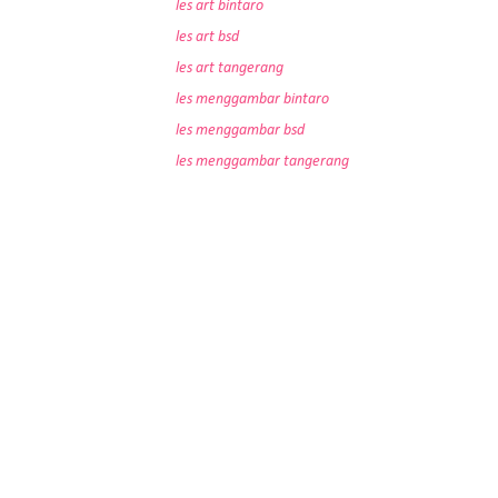
les art bintaro
les art bsd
les art tangerang
les menggambar bintaro
les menggambar bsd
les menggambar tangerang