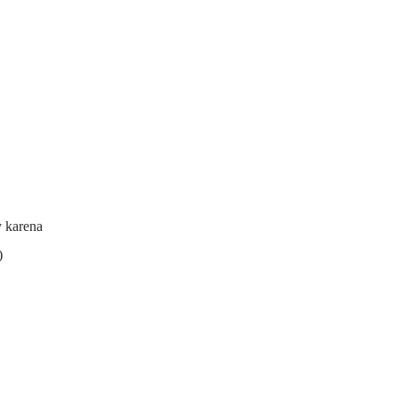
y karena
)