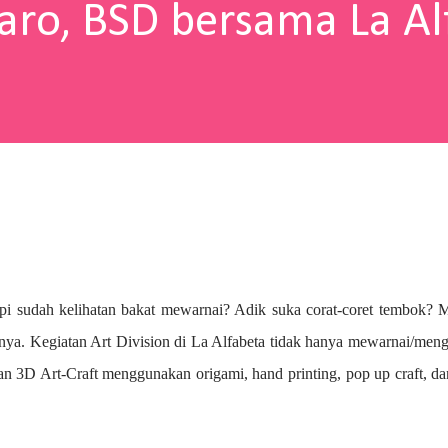
aro, BSD bersama La Al
pi sudah kelihatan bakat mewarnai? A
dik suka corat-coret tembok? 
nya. Kegiatan Art Division di La Alfabeta tidak hanya mewarnai/me
n 3D Art-Craft menggunakan origami, hand printing, pop up craft, d