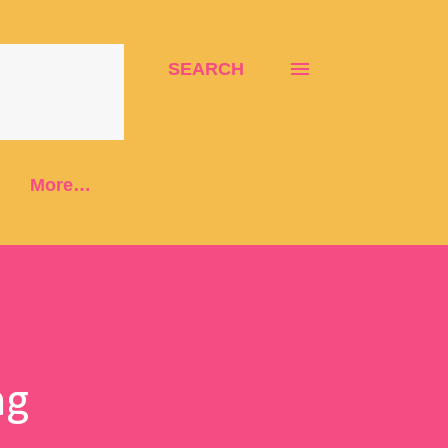
SEARCH
More…
ng