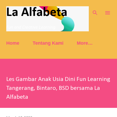
Skip to main content
La Alfabeta
Fun and Creative Learning
Home
Tentang Kami
More…
Les Gambar Anak Usia Dini Fun Learning
Tangerang, Bintaro, BSD bersama La
Alfabeta