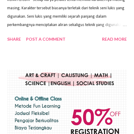
masing. Karakter tersebut biasanya terletak dari teknik seni lukis yang
digunakan. Seni lukis yang memiliki sejarah panjang dalam
perkembangnya menciptakan aliran sekaligus teknik yang digunakan.
Dalam buku Pita Maha: Gerakan Seni Lukis Bali 1930-an (2018) karya
SHARE
POST A COMMENT
READ MORE
Wayan Kun Adnyana, teknik yang berbeda tentunya akan
menghasilkan karya yang berbeda pula. Dari berbagai teknik yang
ada, salah satu teknik yang sering digunakan adalah teknik plakat.
Teknik plakat adalah salah satu teknik melukis atau menggambar yang
menggunakan bahan dasar cat air, cat akrilik, atau cat minyak dengan
sapuan warna cat yang tebal. Dengan memberikan sapuan warna
yang tebal, maka lukisan terkesan colourfull. Teknik plakat digunakan
pelukis untuk menghasilkan lukisan yang mempesona dan tentunya
bernilai tinggi. Ciri teknik plakat Ciri-ciri teknik plakat, yaitu: Sapuan
warna yang kental dan tebal. Hasil lukisan menutupi seluruh bagian
medianya Mem...