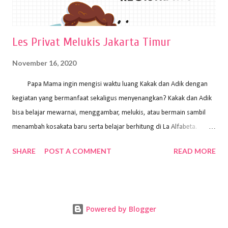
Les Privat Melukis Jakarta Timur
November 16, 2020
Papa Mama ingin mengisi waktu luang Kakak dan Adik dengan
kegiatan yang bermanfaat sekaligus menyenangkan? Kakak dan Adik
bisa belajar mewarnai, menggambar, melukis, atau bermain sambil
menambah kosakata baru serta belajar berhitung di La Alfabeta.
Santai saja Papa Mama, Kakak pengajar La Alfabeta sabar dan kreatif
SHARE
POST A COMMENT
READ MORE
kok untuk mengajar dengan metode yang fun, La Alfabeta
menggunakan konsep bermain sambil belajar, jadi anak-anak tidak
merasa terbebani dan tidak cepat bosan. ⁣⁣ Ayo Papa Mama, tunggu
apa lagi? Jangan ragu-ragu untuk daftar les Art and Craft bersama La
Powered by Blogger
Alfabeta. ⁣⁣⁣⁣Ada pilihan online class maupun offline class lho! Cek
kelebihan kami: Online & Offline Class available. Kakak pengajar bisa