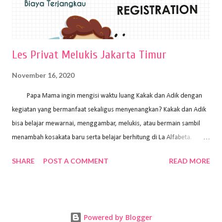
Les Privat Melukis Jakarta Timur
November 16, 2020
Papa Mama ingin mengisi waktu luang Kakak dan Adik dengan
kegiatan yang bermanfaat sekaligus menyenangkan? Kakak dan Adik
bisa belajar mewarnai, menggambar, melukis, atau bermain sambil
menambah kosakata baru serta belajar berhitung di La Alfabeta.
Santai saja Papa Mama, Kakak pengajar La Alfabeta sabar dan kreatif
SHARE
POST A COMMENT
READ MORE
kok untuk mengajar dengan metode yang fun, La Alfabeta
menggunakan konsep bermain sambil belajar, jadi anak-anak tidak
merasa terbebani dan tidak cepat bosan. ⁣⁣ Ayo Papa Mama, tunggu
apa lagi? Jangan ragu-ragu untuk daftar les Art and Craft bersama La
Powered by Blogger
Alfabeta. ⁣⁣⁣⁣Ada pilihan online class maupun offline class lho! Cek