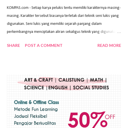
KOMPAS.com - Setiap karya pelukis tentu memiliki karakternya masing-
masing. Karakter tersebut biasanya terletak dari teknik seni lukis yang
digunakan. Seni lukis yang memiliki sejarah panjang dalam
perkembangnya menciptakan aliran sekaligus teknik yang digunakan.
Dalam buku Pita Maha: Gerakan Seni Lukis Bali 1930-an (2018) karya
SHARE
POST A COMMENT
READ MORE
Wayan Kun Adnyana, teknik yang berbeda tentunya akan
menghasilkan karya yang berbeda pula. Dari berbagai teknik yang
ada, salah satu teknik yang sering digunakan adalah teknik plakat.
Teknik plakat adalah salah satu teknik melukis atau menggambar yang
menggunakan bahan dasar cat air, cat akrilik, atau cat minyak dengan
sapuan warna cat yang tebal. Dengan memberikan sapuan warna
yang tebal, maka lukisan terkesan colourfull. Teknik plakat digunakan
pelukis untuk menghasilkan lukisan yang mempesona dan tentunya
bernilai tinggi. Ciri teknik plakat Ciri-ciri teknik plakat, yaitu: Sapuan
warna yang kental dan tebal. Hasil lukisan menutupi seluruh bagian
medianya Mem...