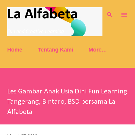
Skip to main content
La Alfabeta
Fun and Creative Learning
Home
Tentang Kami
More…
Les Gambar Anak Usia Dini Fun Learning
Tangerang, Bintaro, BSD bersama La
Alfabeta