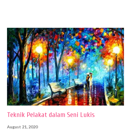
sehingga hasilnya bisa dilihat. Peran alat dan bahan sangat
menentukan untuk menghasilkan gambar bentuk yang baik. Dalam
buku Panduan Menggambar Manusia Menggunakan Media Pensil
(2010) karya Irfan Abdul Rohman, peralatan gambar yang dipakai
memiliki spesifikasi berbeda sesuai jenisnya. Berikut peralatan
menggambar bentuk: 1. Kertas Gambar Kegiatan menggambar
membutuhkan kertas yang baik agar proses pembuatan gambar lebih
nyaman dan maksimal. Bahan kertas yang baik salah satu syaratnya
adalah tidak mudah sobek, mengingat menggambar merupakan
proses menggores dan menghapus. Kertas adalah bahan yang paling
ideal digunakan untuk menggambar. Dalam menggambar
menggunakan pen...
Teknik Pelakat dalam Seni Lukis
August 21, 2020