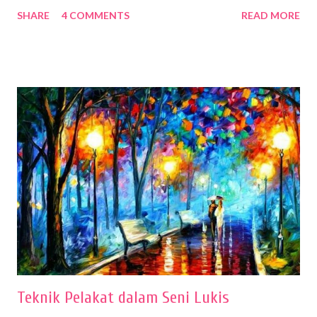
dari semua itu menggambar membutuhkan peralatan yang mumpuni
SHARE
4 COMMENTS
READ MORE
sehingga hasilnya bisa dilihat. Peran alat dan bahan sangat
menentukan untuk menghasilkan gambar bentuk yang baik. Dalam
buku Panduan Menggambar Manusia Menggunakan Media Pensil
(2010) karya Irfan Abdul Rohman, peralatan gambar yang dipakai
memiliki spesifikasi berbeda sesuai jenisnya. Berikut peralatan
menggambar bentuk: 1. Kertas Gambar Kegiatan menggambar
membutuhkan kertas yang baik agar proses pembuatan gambar lebih
nyaman dan maksimal. Bahan kertas yang baik salah satu syaratnya
adalah tidak mudah sobek, mengingat menggambar merupakan
proses menggores dan menghapus. Kertas adalah bahan yang paling
ideal digunakan untuk menggambar. Dalam menggambar
menggunakan pen...
Teknik Pelakat dalam Seni Lukis