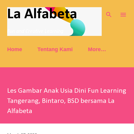
Skip to main content
La Alfabeta
Fun and Creative Learning
Home
Tentang Kami
More…
Les Gambar Anak Usia Dini Fun Learning
Tangerang, Bintaro, BSD bersama La
Alfabeta