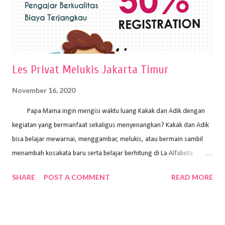
medianya Mem...
Les Privat Melukis Jakarta Timur
November 16, 2020
Papa Mama ingin mengisi waktu luang Kakak dan Adik dengan
kegiatan yang bermanfaat sekaligus menyenangkan? Kakak dan Adik
bisa belajar mewarnai, menggambar, melukis, atau bermain sambil
menambah kosakata baru serta belajar berhitung di La Alfabeta.
Santai saja Papa Mama, Kakak pengajar La Alfabeta sabar dan kreatif
SHARE
POST A COMMENT
READ MORE
kok untuk mengajar dengan metode yang fun, La Alfabeta
menggunakan konsep bermain sambil belajar, jadi anak-anak tidak
merasa terbebani dan tidak cepat bosan. ⁣⁣ Ayo Papa Mama, tunggu
apa lagi? Jangan ragu-ragu untuk daftar les Art and Craft bersama La