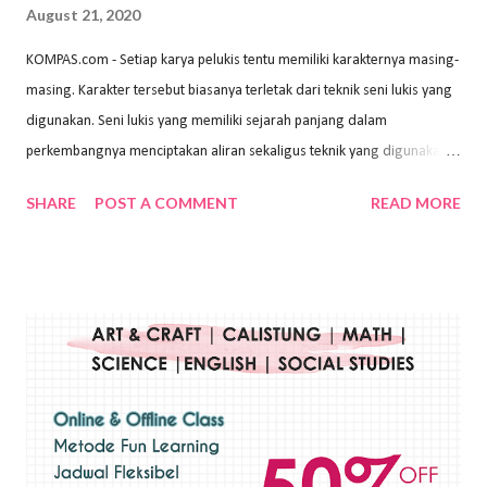
August 21, 2020
KOMPAS.com - Setiap karya pelukis tentu memiliki karakternya masing-
masing. Karakter tersebut biasanya terletak dari teknik seni lukis yang
digunakan. Seni lukis yang memiliki sejarah panjang dalam
perkembangnya menciptakan aliran sekaligus teknik yang digunakan.
Dalam buku Pita Maha: Gerakan Seni Lukis Bali 1930-an (2018) karya
SHARE
POST A COMMENT
READ MORE
Wayan Kun Adnyana, teknik yang berbeda tentunya akan
menghasilkan karya yang berbeda pula. Dari berbagai teknik yang
ada, salah satu teknik yang sering digunakan adalah teknik plakat.
Teknik plakat adalah salah satu teknik melukis atau menggambar yang
menggunakan bahan dasar cat air, cat akrilik, atau cat minyak dengan
sapuan warna cat yang tebal. Dengan memberikan sapuan warna
yang tebal, maka lukisan terkesan colourfull. Teknik plakat digunakan
pelukis untuk menghasilkan lukisan yang mempesona dan tentunya
bernilai tinggi. Ciri teknik plakat Ciri-ciri teknik plakat, yaitu: Sapuan
warna yang kental dan tebal. Hasil lukisan menutupi seluruh bagian