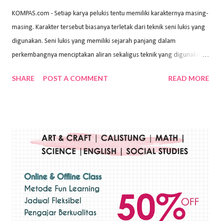
KOMPAS.com - Setiap karya pelukis tentu memiliki karakternya masing-
masing. Karakter tersebut biasanya terletak dari teknik seni lukis yang
digunakan. Seni lukis yang memiliki sejarah panjang dalam
perkembangnya menciptakan aliran sekaligus teknik yang digunakan.
Dalam buku Pita Maha: Gerakan Seni Lukis Bali 1930-an (2018) karya
SHARE
POST A COMMENT
READ MORE
Wayan Kun Adnyana, teknik yang berbeda tentunya akan
menghasilkan karya yang berbeda pula. Dari berbagai teknik yang
ada, salah satu teknik yang sering digunakan adalah teknik plakat.
Teknik plakat adalah salah satu teknik melukis atau menggambar yang
menggunakan bahan dasar cat air, cat akrilik, atau cat minyak dengan
sapuan warna cat yang tebal. Dengan memberikan sapuan warna
yang tebal, maka lukisan terkesan colourfull. Teknik plakat digunakan
pelukis untuk menghasilkan lukisan yang mempesona dan tentunya
bernilai tinggi. Ciri teknik plakat Ciri-ciri teknik plakat, yaitu: Sapuan
warna yang kental dan tebal. Hasil lukisan menutupi seluruh bagian
medianya Mem...