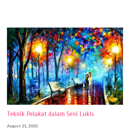
sehingga hasilnya bisa dilihat. Peran alat dan bahan sangat
menentukan untuk menghasilkan gambar bentuk yang baik. Dalam
buku Panduan Menggambar Manusia Menggunakan Media Pensil
(2010) karya Irfan Abdul Rohman, peralatan gambar yang dipakai
memiliki spesifikasi berbeda sesuai jenisnya. Berikut peralatan
menggambar bentuk: 1. Kertas Gambar Kegiatan menggambar
membutuhkan kertas yang baik agar proses pembuatan gambar lebih
nyaman dan maksimal. Bahan kertas yang baik salah satu syaratnya
adalah tidak mudah sobek, mengingat menggambar merupakan
proses menggores dan menghapus. Kertas adalah bahan yang paling
ideal digunakan untuk menggambar. Dalam menggambar
menggunakan pen...
Teknik Pelakat dalam Seni Lukis
August 21, 2020