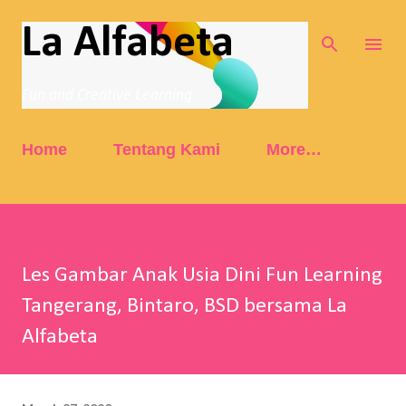
Skip to main content
La Alfabeta
Fun and Creative Learning
Home
Tentang Kami
More…
Les Gambar Anak Usia Dini Fun Learning
Tangerang, Bintaro, BSD bersama La
Alfabeta