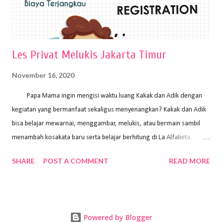
Les Privat Melukis Jakarta Timur
November 16, 2020
Papa Mama ingin mengisi waktu luang Kakak dan Adik dengan
kegiatan yang bermanfaat sekaligus menyenangkan? Kakak dan Adik
bisa belajar mewarnai, menggambar, melukis, atau bermain sambil
menambah kosakata baru serta belajar berhitung di La Alfabeta.
Santai saja Papa Mama, Kakak pengajar La Alfabeta sabar dan kreatif
SHARE
POST A COMMENT
READ MORE
kok untuk mengajar dengan metode yang fun, La Alfabeta
menggunakan konsep bermain sambil belajar, jadi anak-anak tidak
merasa terbebani dan tidak cepat bosan. ⁣⁣ Ayo Papa Mama, tunggu
apa lagi? Jangan ragu-ragu untuk daftar les Art and Craft bersama La
Powered by Blogger
Alfabeta. ⁣⁣⁣⁣Ada pilihan online class maupun offline class lho! Cek