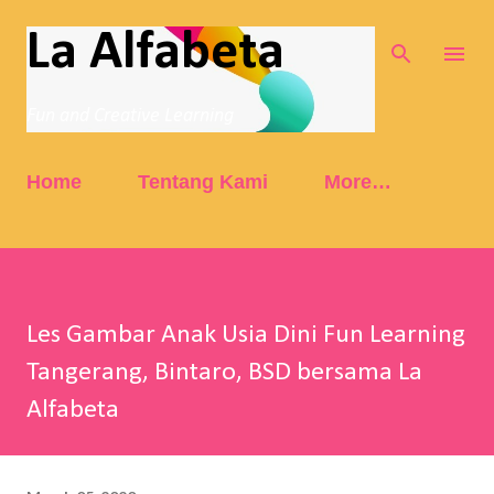
Skip to main content
La Alfabeta
Fun and Creative Learning
Home
Tentang Kami
More…
Les Gambar Anak Usia Dini Fun Learning
Tangerang, Bintaro, BSD bersama La
Alfabeta