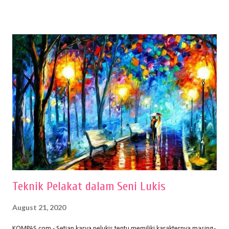
menentukan untuk menghasilkan gambar bentuk yang baik. Dalam
buku Panduan Menggambar Manusia Menggunakan Media Pensil
(2010) karya Irfan Abdul Rohman, peralatan gambar yang dipakai
memiliki spesifikasi berbeda sesuai jenisnya. Berikut peralatan
menggambar bentuk: 1. Kertas Gambar Kegiatan menggambar
membutuhkan kertas yang baik agar proses pembuatan gambar lebih
nyaman dan maksimal. Bahan kertas yang baik salah satu syaratnya
adalah tidak mudah sobek, mengingat menggambar merupakan
proses menggores dan menghapus. Kertas adalah bahan yang paling
ideal digunakan untuk menggambar. Dalam menggambar
menggunakan pen...
Teknik Pelakat dalam Seni Lukis
August 21, 2020
KOMPAS.com - Setiap karya pelukis tentu memiliki karakternya masing-