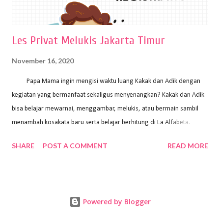
Les Privat Melukis Jakarta Timur
November 16, 2020
Papa Mama ingin mengisi waktu luang Kakak dan Adik dengan
kegiatan yang bermanfaat sekaligus menyenangkan? Kakak dan Adik
bisa belajar mewarnai, menggambar, melukis, atau bermain sambil
menambah kosakata baru serta belajar berhitung di La Alfabeta.
Santai saja Papa Mama, Kakak pengajar La Alfabeta sabar dan kreatif
SHARE
POST A COMMENT
READ MORE
kok untuk mengajar dengan metode yang fun, La Alfabeta
menggunakan konsep bermain sambil belajar, jadi anak-anak tidak
merasa terbebani dan tidak cepat bosan. ⁣⁣ Ayo Papa Mama, tunggu
apa lagi? Jangan ragu-ragu untuk daftar les Art and Craft bersama La
Powered by Blogger
Alfabeta. ⁣⁣⁣⁣Ada pilihan online class maupun offline class lho! Cek
kelebihan kami: Online & Offline Class available. Kakak pengajar bisa