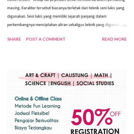
masing. Karakter tersebut biasanya terletak dari teknik seni lukis yang
digunakan. Seni lukis yang memiliki sejarah panjang dalam
perkembangnya menciptakan aliran sekaligus teknik yang digunakan.
Dalam buku Pita Maha: Gerakan Seni Lukis Bali 1930-an (2018) karya
SHARE
POST A COMMENT
READ MORE
Wayan Kun Adnyana, teknik yang berbeda tentunya akan
menghasilkan karya yang berbeda pula. Dari berbagai teknik yang
ada, salah satu teknik yang sering digunakan adalah teknik plakat.
Teknik plakat adalah salah satu teknik melukis atau menggambar yang
menggunakan bahan dasar cat air, cat akrilik, atau cat minyak dengan
sapuan warna cat yang tebal. Dengan memberikan sapuan warna
yang tebal, maka lukisan terkesan colourfull. Teknik plakat digunakan
pelukis untuk menghasilkan lukisan yang mempesona dan tentunya
bernilai tinggi. Ciri teknik plakat Ciri-ciri teknik plakat, yaitu: Sapuan
warna yang kental dan tebal. Hasil lukisan menutupi seluruh bagian
medianya Mem...