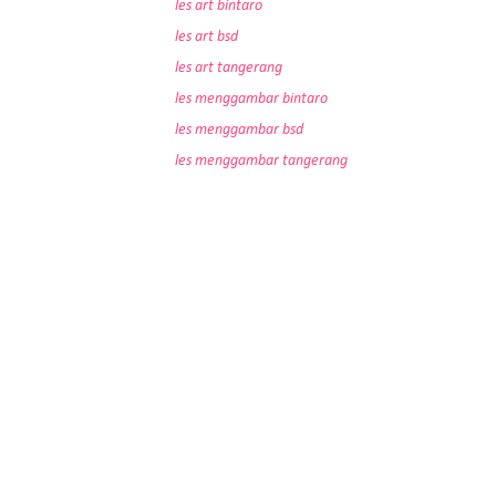
les art bintaro
les art bsd
les art tangerang
les menggambar bintaro
les menggambar bsd
les menggambar tangerang