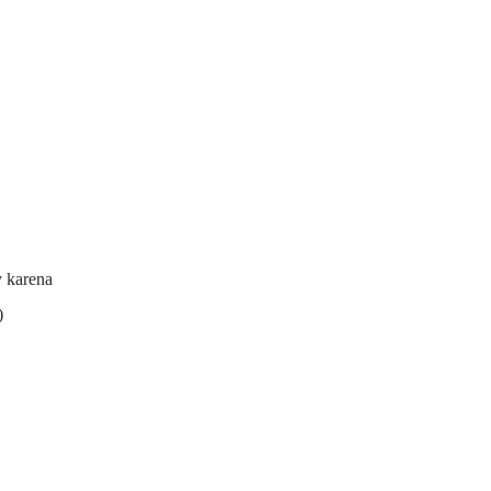
y karena
)