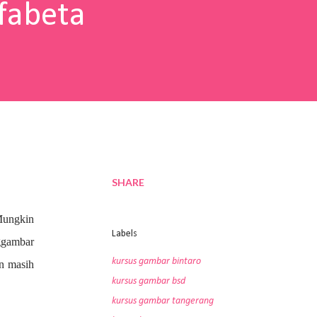
fabeta
SHARE
Mungkin
Labels
nggambar
kursus gambar bintaro
an masih
kursus gambar bsd
kursus gambar tangerang