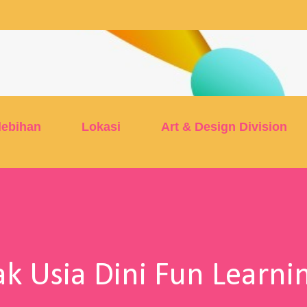
Skip to main content
lebihan
Lokasi
Art & Design Division
k Usia Dini Fun Learni