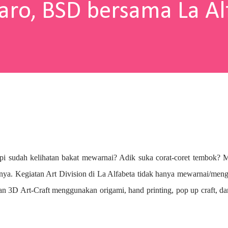
aro, BSD bersama La Al
pi sudah kelihatan bakat mewarnai? A
dik suka corat-coret tembok? 
nya. Kegiatan Art Division di La Alfabeta tidak hanya mewarnai/me
n 3D Art-Craft menggunakan origami, hand printing, pop up craft, d