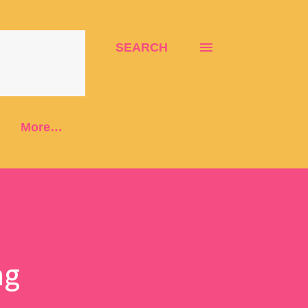
SEARCH
More…
ng