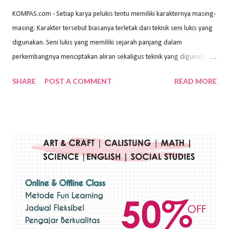
KOMPAS.com - Setiap karya pelukis tentu memiliki karakternya masing-
masing. Karakter tersebut biasanya terletak dari teknik seni lukis yang
digunakan. Seni lukis yang memiliki sejarah panjang dalam
perkembangnya menciptakan aliran sekaligus teknik yang digunakan.
Dalam buku Pita Maha: Gerakan Seni Lukis Bali 1930-an (2018) karya
SHARE
POST A COMMENT
READ MORE
Wayan Kun Adnyana, teknik yang berbeda tentunya akan
menghasilkan karya yang berbeda pula. Dari berbagai teknik yang
ada, salah satu teknik yang sering digunakan adalah teknik plakat.
Teknik plakat adalah salah satu teknik melukis atau menggambar yang
menggunakan bahan dasar cat air, cat akrilik, atau cat minyak dengan
sapuan warna cat yang tebal. Dengan memberikan sapuan warna
yang tebal, maka lukisan terkesan colourfull. Teknik plakat digunakan
pelukis untuk menghasilkan lukisan yang mempesona dan tentunya
bernilai tinggi. Ciri teknik plakat Ciri-ciri teknik plakat, yaitu: Sapuan
warna yang kental dan tebal. Hasil lukisan menutupi seluruh bagian
medianya Mem...