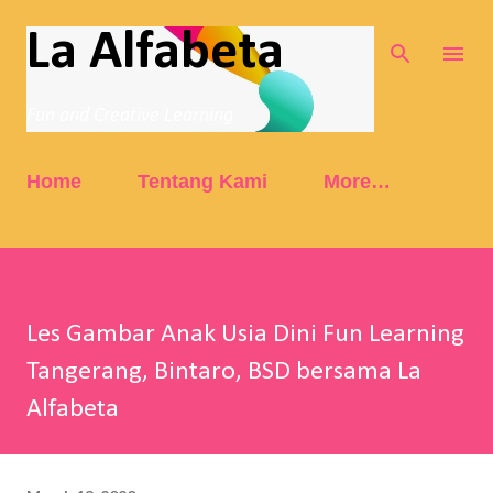
Skip to main content
La Alfabeta
Fun and Creative Learning
Home
Tentang Kami
More…
Les Gambar Anak Usia Dini Fun Learning
Tangerang, Bintaro, BSD bersama La
Alfabeta