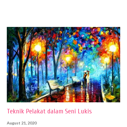
sehingga hasilnya bisa dilihat. Peran alat dan bahan sangat
menentukan untuk menghasilkan gambar bentuk yang baik. Dalam
buku Panduan Menggambar Manusia Menggunakan Media Pensil
(2010) karya Irfan Abdul Rohman, peralatan gambar yang dipakai
memiliki spesifikasi berbeda sesuai jenisnya. Berikut peralatan
menggambar bentuk: 1. Kertas Gambar Kegiatan menggambar
membutuhkan kertas yang baik agar proses pembuatan gambar lebih
nyaman dan maksimal. Bahan kertas yang baik salah satu syaratnya
adalah tidak mudah sobek, mengingat menggambar merupakan
proses menggores dan menghapus. Kertas adalah bahan yang paling
ideal digunakan untuk menggambar. Dalam menggambar
menggunakan pen...
Teknik Pelakat dalam Seni Lukis
August 21, 2020