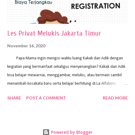
Les Privat Melukis Jakarta Timur
November 16, 2020
Papa Mama ingin mengisi waktu luang Kakak dan Adik dengan
kegiatan yang bermanfaat sekaligus menyenangkan? Kakak dan Adik
bisa belajar mewarnai, menggambar, melukis, atau bermain sambil
menambah kosakata baru serta belajar berhitung di La Alfabeta.
Santai saja Papa Mama, Kakak pengajar La Alfabeta sabar dan kreatif
SHARE
POST A COMMENT
READ MORE
kok untuk mengajar dengan metode yang fun, La Alfabeta
menggunakan konsep bermain sambil belajar, jadi anak-anak tidak
merasa terbebani dan tidak cepat bosan. ⁣⁣ Ayo Papa Mama, tunggu
apa lagi? Jangan ragu-ragu untuk daftar les Art and Craft bersama La
Powered by Blogger
Alfabeta. ⁣⁣⁣⁣Ada pilihan online class maupun offline class lho! Cek