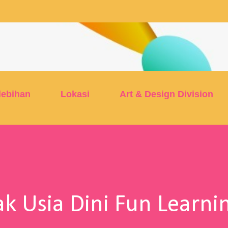
Skip to main content
lebihan
Lokasi
Art & Design Division
k Usia Dini Fun Learni