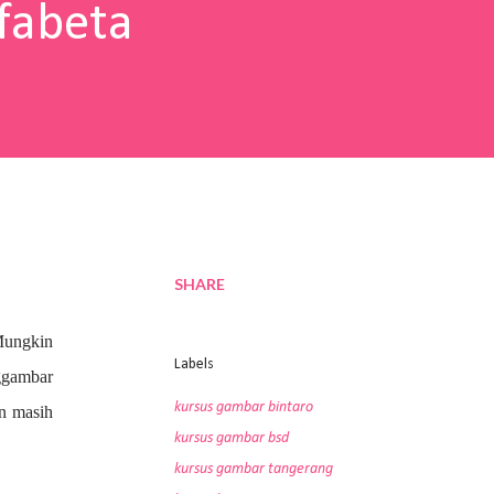
fabeta
SHARE
Mungkin
Labels
nggambar
kursus gambar bintaro
an masih
kursus gambar bsd
kursus gambar tangerang