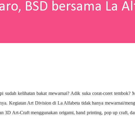
aro, BSD bersama La Al
pi sudah kelihatan bakat mewarnai? A
dik suka corat-coret tembok? 
nya. Kegiatan Art Division di La Alfabeta tidak hanya mewarnai/me
n 3D Art-Craft menggunakan origami, hand printing, pop up craft, d