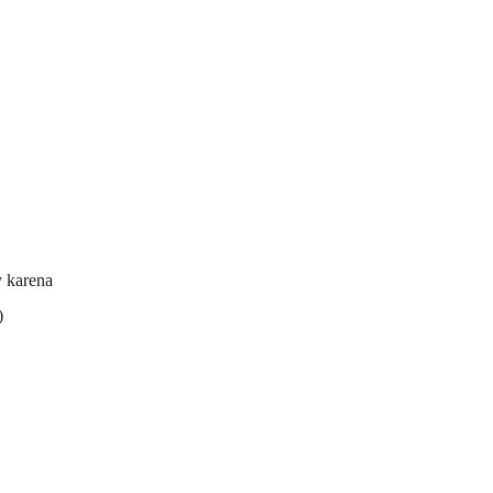
y karena
)