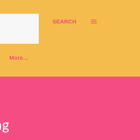
SEARCH
More…
ng