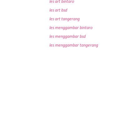
les art bintaro
les art bsd
les art tangerang
les menggambar bintaro
les menggambar bsd
les menggambar tangerang