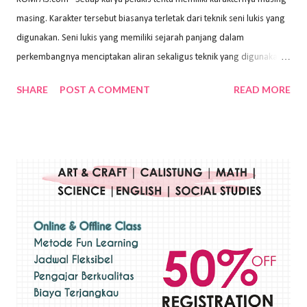
masing. Karakter tersebut biasanya terletak dari teknik seni lukis yang
digunakan. Seni lukis yang memiliki sejarah panjang dalam
perkembangnya menciptakan aliran sekaligus teknik yang digunakan.
Dalam buku Pita Maha: Gerakan Seni Lukis Bali 1930-an (2018) karya
SHARE
POST A COMMENT
READ MORE
Wayan Kun Adnyana, teknik yang berbeda tentunya akan
menghasilkan karya yang berbeda pula. Dari berbagai teknik yang
ada, salah satu teknik yang sering digunakan adalah teknik plakat.
Teknik plakat adalah salah satu teknik melukis atau menggambar yang
menggunakan bahan dasar cat air, cat akrilik, atau cat minyak dengan
sapuan warna cat yang tebal. Dengan memberikan sapuan warna
yang tebal, maka lukisan terkesan colourfull. Teknik plakat digunakan
pelukis untuk menghasilkan lukisan yang mempesona dan tentunya
bernilai tinggi. Ciri teknik plakat Ciri-ciri teknik plakat, yaitu: Sapuan
warna yang kental dan tebal. Hasil lukisan menutupi seluruh bagian
medianya Mem...