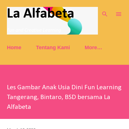
Skip to main content
La Alfabeta
Fun and Creative Learning
Home
Tentang Kami
More…
Les Gambar Anak Usia Dini Fun Learning
Tangerang, Bintaro, BSD bersama La
Alfabeta