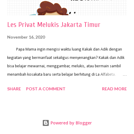
Les Privat Melukis Jakarta Timur
November 16, 2020
Papa Mama ingin mengisi waktu luang Kakak dan Adik dengan
kegiatan yang bermanfaat sekaligus menyenangkan? Kakak dan Adik
bisa belajar mewarnai, menggambar, melukis, atau bermain sambil
menambah kosakata baru serta belajar berhitung di La Alfabeta.
Santai saja Papa Mama, Kakak pengajar La Alfabeta sabar dan kreatif
SHARE
POST A COMMENT
READ MORE
kok untuk mengajar dengan metode yang fun, La Alfabeta
menggunakan konsep bermain sambil belajar, jadi anak-anak tidak
merasa terbebani dan tidak cepat bosan. ⁣⁣ Ayo Papa Mama, tunggu
apa lagi? Jangan ragu-ragu untuk daftar les Art and Craft bersama La
Powered by Blogger
Alfabeta. ⁣⁣⁣⁣Ada pilihan online class maupun offline class lho! Cek
kelebihan kami: Online & Offline Class available. Kakak pengajar bisa