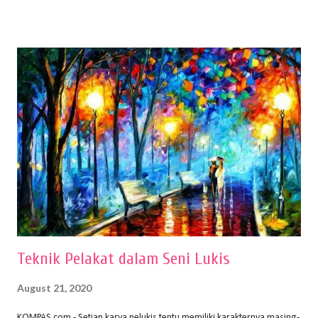
menentukan untuk menghasilkan gambar bentuk yang baik. Dalam
buku Panduan Menggambar Manusia Menggunakan Media Pensil
(2010) karya Irfan Abdul Rohman, peralatan gambar yang dipakai
memiliki spesifikasi berbeda sesuai jenisnya. Berikut peralatan
menggambar bentuk: 1. Kertas Gambar Kegiatan menggambar
membutuhkan kertas yang baik agar proses pembuatan gambar lebih
nyaman dan maksimal. Bahan kertas yang baik salah satu syaratnya
adalah tidak mudah sobek, mengingat menggambar merupakan
proses menggores dan menghapus. Kertas adalah bahan yang paling
ideal digunakan untuk menggambar. Dalam menggambar
menggunakan pen...
Teknik Pelakat dalam Seni Lukis
August 21, 2020
KOMPAS.com - Setiap karya pelukis tentu memiliki karakternya masing-