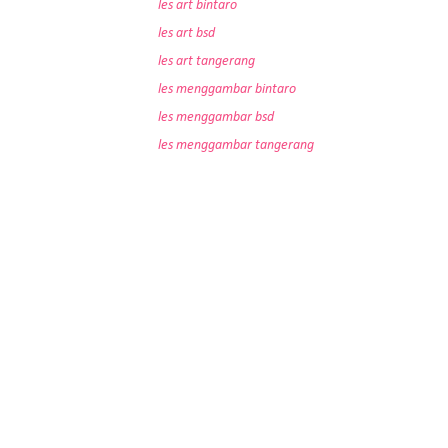
les art bintaro
les art bsd
les art tangerang
les menggambar bintaro
les menggambar bsd
les menggambar tangerang