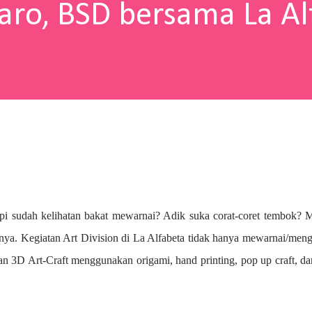
aro, BSD bersama La Al
pi sudah kelihatan bakat mewarnai? A
dik suka corat-coret tembok? 
nya. Kegiatan Art Division di La Alfabeta tidak hanya mewarnai/me
n 3D Art-Craft menggunakan origami, hand printing, pop up craft, d