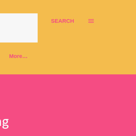
SEARCH
More…
ng