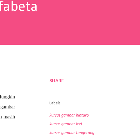
fabeta
SHARE
Mungkin
Labels
nggambar
kursus gambar bintaro
an masih
kursus gambar bsd
kursus gambar tangerang