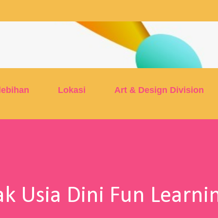
Skip to main content
lebihan
Lokasi
Art & Design Division
k Usia Dini Fun Learni