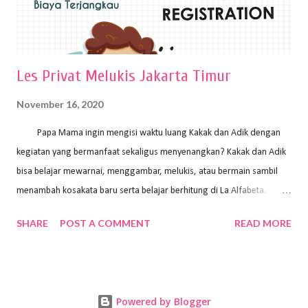
Les Privat Melukis Jakarta Timur
November 16, 2020
Papa Mama ingin mengisi waktu luang Kakak dan Adik dengan
kegiatan yang bermanfaat sekaligus menyenangkan? Kakak dan Adik
bisa belajar mewarnai, menggambar, melukis, atau bermain sambil
menambah kosakata baru serta belajar berhitung di La Alfabeta.
Santai saja Papa Mama, Kakak pengajar La Alfabeta sabar dan kreatif
SHARE
POST A COMMENT
READ MORE
kok untuk mengajar dengan metode yang fun, La Alfabeta
menggunakan konsep bermain sambil belajar, jadi anak-anak tidak
merasa terbebani dan tidak cepat bosan. ⁣⁣ Ayo Papa Mama, tunggu
apa lagi? Jangan ragu-ragu untuk daftar les Art and Craft bersama La
Powered by Blogger
Alfabeta. ⁣⁣⁣⁣Ada pilihan online class maupun offline class lho! Cek