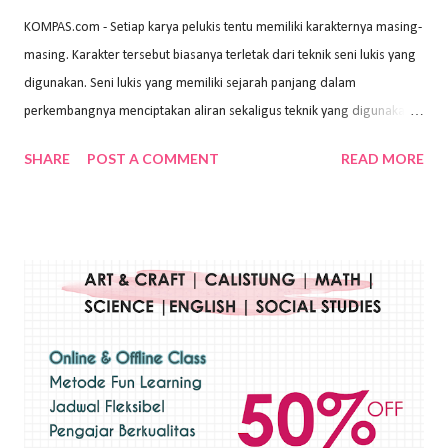
KOMPAS.com - Setiap karya pelukis tentu memiliki karakternya masing-
masing. Karakter tersebut biasanya terletak dari teknik seni lukis yang
digunakan. Seni lukis yang memiliki sejarah panjang dalam
perkembangnya menciptakan aliran sekaligus teknik yang digunakan.
Dalam buku Pita Maha: Gerakan Seni Lukis Bali 1930-an (2018) karya
SHARE
POST A COMMENT
READ MORE
Wayan Kun Adnyana, teknik yang berbeda tentunya akan
menghasilkan karya yang berbeda pula. Dari berbagai teknik yang
ada, salah satu teknik yang sering digunakan adalah teknik plakat.
Teknik plakat adalah salah satu teknik melukis atau menggambar yang
menggunakan bahan dasar cat air, cat akrilik, atau cat minyak dengan
sapuan warna cat yang tebal. Dengan memberikan sapuan warna
yang tebal, maka lukisan terkesan colourfull. Teknik plakat digunakan
pelukis untuk menghasilkan lukisan yang mempesona dan tentunya
bernilai tinggi. Ciri teknik plakat Ciri-ciri teknik plakat, yaitu: Sapuan
warna yang kental dan tebal. Hasil lukisan menutupi seluruh bagian
medianya Mem...