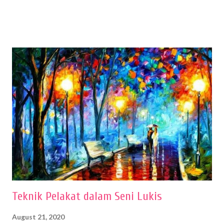
sehingga hasilnya bisa dilihat. Peran alat dan bahan sangat
menentukan untuk menghasilkan gambar bentuk yang baik. Dalam
buku Panduan Menggambar Manusia Menggunakan Media Pensil
(2010) karya Irfan Abdul Rohman, peralatan gambar yang dipakai
memiliki spesifikasi berbeda sesuai jenisnya. Berikut peralatan
menggambar bentuk: 1. Kertas Gambar Kegiatan menggambar
membutuhkan kertas yang baik agar proses pembuatan gambar lebih
nyaman dan maksimal. Bahan kertas yang baik salah satu syaratnya
adalah tidak mudah sobek, mengingat menggambar merupakan
proses menggores dan menghapus. Kertas adalah bahan yang paling
ideal digunakan untuk menggambar. Dalam menggambar
menggunakan pen...
Teknik Pelakat dalam Seni Lukis
August 21, 2020