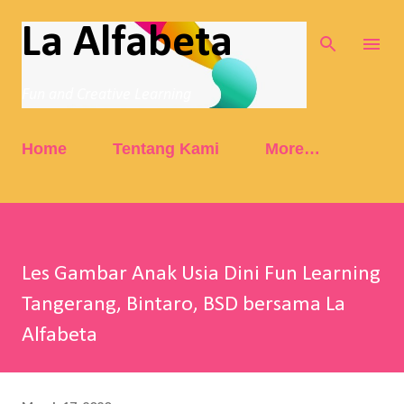
Skip to main content
La Alfabeta
Fun and Creative Learning
Home
Tentang Kami
More…
Les Gambar Anak Usia Dini Fun Learning
Tangerang, Bintaro, BSD bersama La
Alfabeta