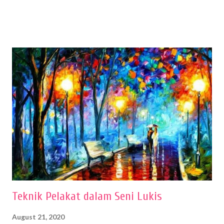
sehingga hasilnya bisa dilihat. Peran alat dan bahan sangat
menentukan untuk menghasilkan gambar bentuk yang baik. Dalam
buku Panduan Menggambar Manusia Menggunakan Media Pensil
(2010) karya Irfan Abdul Rohman, peralatan gambar yang dipakai
memiliki spesifikasi berbeda sesuai jenisnya. Berikut peralatan
menggambar bentuk: 1. Kertas Gambar Kegiatan menggambar
membutuhkan kertas yang baik agar proses pembuatan gambar lebih
nyaman dan maksimal. Bahan kertas yang baik salah satu syaratnya
adalah tidak mudah sobek, mengingat menggambar merupakan
proses menggores dan menghapus. Kertas adalah bahan yang paling
ideal digunakan untuk menggambar. Dalam menggambar
menggunakan pen...
Teknik Pelakat dalam Seni Lukis
August 21, 2020