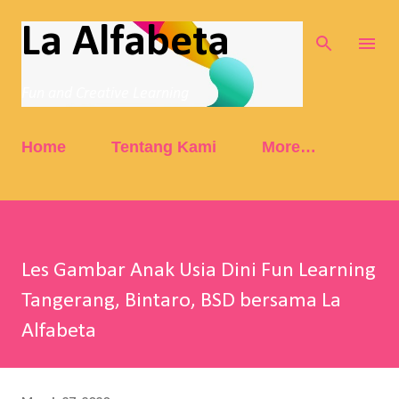
Skip to main content
La Alfabeta
Fun and Creative Learning
Home
Tentang Kami
More…
Les Gambar Anak Usia Dini Fun Learning
Tangerang, Bintaro, BSD bersama La
Alfabeta