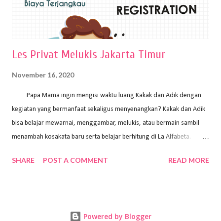
Les Privat Melukis Jakarta Timur
November 16, 2020
Papa Mama ingin mengisi waktu luang Kakak dan Adik dengan
kegiatan yang bermanfaat sekaligus menyenangkan? Kakak dan Adik
bisa belajar mewarnai, menggambar, melukis, atau bermain sambil
menambah kosakata baru serta belajar berhitung di La Alfabeta.
Santai saja Papa Mama, Kakak pengajar La Alfabeta sabar dan kreatif
SHARE
POST A COMMENT
READ MORE
kok untuk mengajar dengan metode yang fun, La Alfabeta
menggunakan konsep bermain sambil belajar, jadi anak-anak tidak
merasa terbebani dan tidak cepat bosan. ⁣⁣ Ayo Papa Mama, tunggu
apa lagi? Jangan ragu-ragu untuk daftar les Art and Craft bersama La
Powered by Blogger
Alfabeta. ⁣⁣⁣⁣Ada pilihan online class maupun offline class lho! Cek