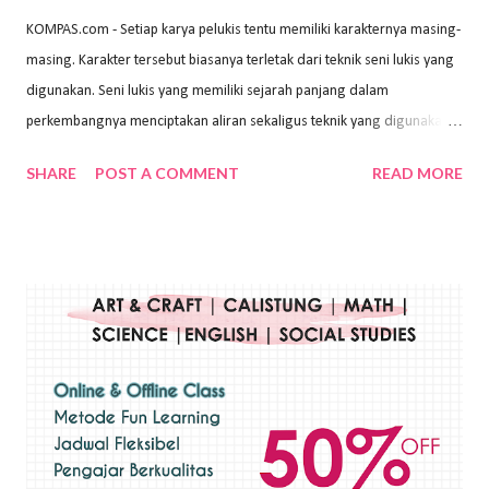
KOMPAS.com - Setiap karya pelukis tentu memiliki karakternya masing-
masing. Karakter tersebut biasanya terletak dari teknik seni lukis yang
digunakan. Seni lukis yang memiliki sejarah panjang dalam
perkembangnya menciptakan aliran sekaligus teknik yang digunakan.
Dalam buku Pita Maha: Gerakan Seni Lukis Bali 1930-an (2018) karya
SHARE
POST A COMMENT
READ MORE
Wayan Kun Adnyana, teknik yang berbeda tentunya akan
menghasilkan karya yang berbeda pula. Dari berbagai teknik yang
ada, salah satu teknik yang sering digunakan adalah teknik plakat.
Teknik plakat adalah salah satu teknik melukis atau menggambar yang
menggunakan bahan dasar cat air, cat akrilik, atau cat minyak dengan
sapuan warna cat yang tebal. Dengan memberikan sapuan warna
yang tebal, maka lukisan terkesan colourfull. Teknik plakat digunakan
pelukis untuk menghasilkan lukisan yang mempesona dan tentunya
bernilai tinggi. Ciri teknik plakat Ciri-ciri teknik plakat, yaitu: Sapuan
warna yang kental dan tebal. Hasil lukisan menutupi seluruh bagian
medianya Mem...