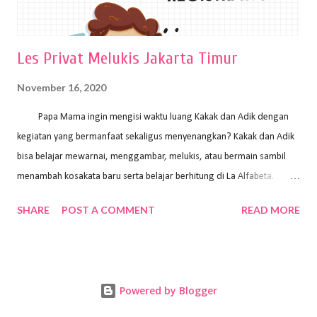
Les Privat Melukis Jakarta Timur
November 16, 2020
Papa Mama ingin mengisi waktu luang Kakak dan Adik dengan
kegiatan yang bermanfaat sekaligus menyenangkan? Kakak dan Adik
bisa belajar mewarnai, menggambar, melukis, atau bermain sambil
menambah kosakata baru serta belajar berhitung di La Alfabeta.
Santai saja Papa Mama, Kakak pengajar La Alfabeta sabar dan kreatif
SHARE
POST A COMMENT
READ MORE
kok untuk mengajar dengan metode yang fun, La Alfabeta
menggunakan konsep bermain sambil belajar, jadi anak-anak tidak
merasa terbebani dan tidak cepat bosan. ⁣⁣ Ayo Papa Mama, tunggu
apa lagi? Jangan ragu-ragu untuk daftar les Art and Craft bersama La
Powered by Blogger
Alfabeta. ⁣⁣⁣⁣Ada pilihan online class maupun offline class lho! Cek
kelebihan kami: Online & Offline Class available. Kakak pengajar bisa