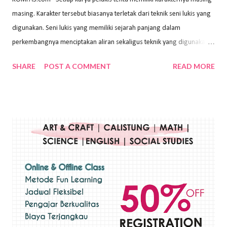
masing. Karakter tersebut biasanya terletak dari teknik seni lukis yang
digunakan. Seni lukis yang memiliki sejarah panjang dalam
perkembangnya menciptakan aliran sekaligus teknik yang digunakan.
Dalam buku Pita Maha: Gerakan Seni Lukis Bali 1930-an (2018) karya
SHARE
POST A COMMENT
READ MORE
Wayan Kun Adnyana, teknik yang berbeda tentunya akan
menghasilkan karya yang berbeda pula. Dari berbagai teknik yang
ada, salah satu teknik yang sering digunakan adalah teknik plakat.
Teknik plakat adalah salah satu teknik melukis atau menggambar yang
menggunakan bahan dasar cat air, cat akrilik, atau cat minyak dengan
sapuan warna cat yang tebal. Dengan memberikan sapuan warna
yang tebal, maka lukisan terkesan colourfull. Teknik plakat digunakan
pelukis untuk menghasilkan lukisan yang mempesona dan tentunya
bernilai tinggi. Ciri teknik plakat Ciri-ciri teknik plakat, yaitu: Sapuan
warna yang kental dan tebal. Hasil lukisan menutupi seluruh bagian
medianya Mem...