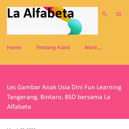
Skip to main content
La Alfabeta
Fun and Creative Learning
Home
Tentang Kami
More…
Les Gambar Anak Usia Dini Fun Learning
Tangerang, Bintaro, BSD bersama La
Alfabeta