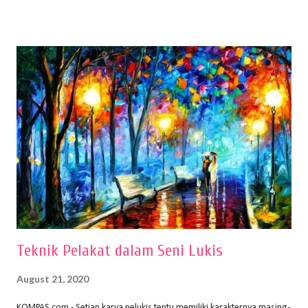
menentukan untuk menghasilkan gambar bentuk yang baik. Dalam
buku Panduan Menggambar Manusia Menggunakan Media Pensil
(2010) karya Irfan Abdul Rohman, peralatan gambar yang dipakai
memiliki spesifikasi berbeda sesuai jenisnya. Berikut peralatan
menggambar bentuk: 1. Kertas Gambar Kegiatan menggambar
membutuhkan kertas yang baik agar proses pembuatan gambar lebih
nyaman dan maksimal. Bahan kertas yang baik salah satu syaratnya
adalah tidak mudah sobek, mengingat menggambar merupakan
proses menggores dan menghapus. Kertas adalah bahan yang paling
ideal digunakan untuk menggambar. Dalam menggambar
menggunakan pen...
Teknik Pelakat dalam Seni Lukis
August 21, 2020
KOMPAS.com - Setiap karya pelukis tentu memiliki karakternya masing-