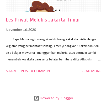
Les Privat Melukis Jakarta Timur
November 16, 2020
Papa Mama ingin mengisi waktu luang Kakak dan Adik dengan
kegiatan yang bermanfaat sekaligus menyenangkan? Kakak dan Adik
bisa belajar mewarnai, menggambar, melukis, atau bermain sambil
menambah kosakata baru serta belajar berhitung di La Alfabeta.
Santai saja Papa Mama, Kakak pengajar La Alfabeta sabar dan kreatif
SHARE
POST A COMMENT
READ MORE
kok untuk mengajar dengan metode yang fun, La Alfabeta
menggunakan konsep bermain sambil belajar, jadi anak-anak tidak
merasa terbebani dan tidak cepat bosan. ⁣⁣ Ayo Papa Mama, tunggu
apa lagi? Jangan ragu-ragu untuk daftar les Art and Craft bersama La
Powered by Blogger
Alfabeta. ⁣⁣⁣⁣Ada pilihan online class maupun offline class lho! Cek
kelebihan kami: Online & Offline Class available. Kakak pengajar bisa