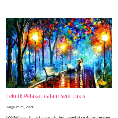
menentukan untuk menghasilkan gambar bentuk yang baik. Dalam
buku Panduan Menggambar Manusia Menggunakan Media Pensil
(2010) karya Irfan Abdul Rohman, peralatan gambar yang dipakai
memiliki spesifikasi berbeda sesuai jenisnya. Berikut peralatan
menggambar bentuk: 1. Kertas Gambar Kegiatan menggambar
membutuhkan kertas yang baik agar proses pembuatan gambar lebih
nyaman dan maksimal. Bahan kertas yang baik salah satu syaratnya
adalah tidak mudah sobek, mengingat menggambar merupakan
proses menggores dan menghapus. Kertas adalah bahan yang paling
ideal digunakan untuk menggambar. Dalam menggambar
menggunakan pen...
Teknik Pelakat dalam Seni Lukis
August 21, 2020
KOMPAS.com - Setiap karya pelukis tentu memiliki karakternya masing-