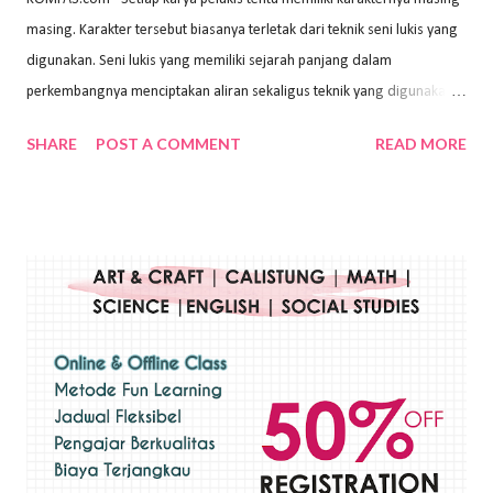
masing. Karakter tersebut biasanya terletak dari teknik seni lukis yang
digunakan. Seni lukis yang memiliki sejarah panjang dalam
perkembangnya menciptakan aliran sekaligus teknik yang digunakan.
Dalam buku Pita Maha: Gerakan Seni Lukis Bali 1930-an (2018) karya
SHARE
POST A COMMENT
READ MORE
Wayan Kun Adnyana, teknik yang berbeda tentunya akan
menghasilkan karya yang berbeda pula. Dari berbagai teknik yang
ada, salah satu teknik yang sering digunakan adalah teknik plakat.
Teknik plakat adalah salah satu teknik melukis atau menggambar yang
menggunakan bahan dasar cat air, cat akrilik, atau cat minyak dengan
sapuan warna cat yang tebal. Dengan memberikan sapuan warna
yang tebal, maka lukisan terkesan colourfull. Teknik plakat digunakan
pelukis untuk menghasilkan lukisan yang mempesona dan tentunya
bernilai tinggi. Ciri teknik plakat Ciri-ciri teknik plakat, yaitu: Sapuan
warna yang kental dan tebal. Hasil lukisan menutupi seluruh bagian
medianya Mem...