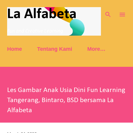
Skip to main content
La Alfabeta
Fun and Creative Learning
Home
Tentang Kami
More…
Les Gambar Anak Usia Dini Fun Learning
Tangerang, Bintaro, BSD bersama La
Alfabeta