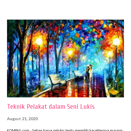
menentukan untuk menghasilkan gambar bentuk yang baik. Dalam
buku Panduan Menggambar Manusia Menggunakan Media Pensil
(2010) karya Irfan Abdul Rohman, peralatan gambar yang dipakai
memiliki spesifikasi berbeda sesuai jenisnya. Berikut peralatan
menggambar bentuk: 1. Kertas Gambar Kegiatan menggambar
membutuhkan kertas yang baik agar proses pembuatan gambar lebih
nyaman dan maksimal. Bahan kertas yang baik salah satu syaratnya
adalah tidak mudah sobek, mengingat menggambar merupakan
proses menggores dan menghapus. Kertas adalah bahan yang paling
ideal digunakan untuk menggambar. Dalam menggambar
menggunakan pen...
Teknik Pelakat dalam Seni Lukis
August 21, 2020
KOMPAS.com - Setiap karya pelukis tentu memiliki karakternya masing-