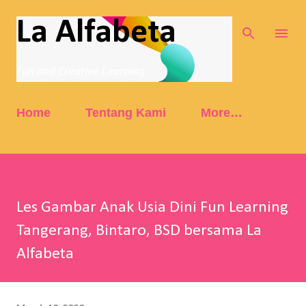
Skip to main content
La Alfabeta
Fun and Creative Learning
Home
Tentang Kami
More…
Les Gambar Anak Usia Dini Fun Learning
Tangerang, Bintaro, BSD bersama La
Alfabeta