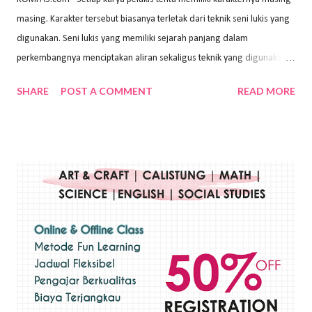
masing. Karakter tersebut biasanya terletak dari teknik seni lukis yang
digunakan. Seni lukis yang memiliki sejarah panjang dalam
perkembangnya menciptakan aliran sekaligus teknik yang digunakan.
Dalam buku Pita Maha: Gerakan Seni Lukis Bali 1930-an (2018) karya
SHARE
POST A COMMENT
READ MORE
Wayan Kun Adnyana, teknik yang berbeda tentunya akan
menghasilkan karya yang berbeda pula. Dari berbagai teknik yang
ada, salah satu teknik yang sering digunakan adalah teknik plakat.
Teknik plakat adalah salah satu teknik melukis atau menggambar yang
menggunakan bahan dasar cat air, cat akrilik, atau cat minyak dengan
sapuan warna cat yang tebal. Dengan memberikan sapuan warna
yang tebal, maka lukisan terkesan colourfull. Teknik plakat digunakan
pelukis untuk menghasilkan lukisan yang mempesona dan tentunya
bernilai tinggi. Ciri teknik plakat Ciri-ciri teknik plakat, yaitu: Sapuan
warna yang kental dan tebal. Hasil lukisan menutupi seluruh bagian
medianya Mem...