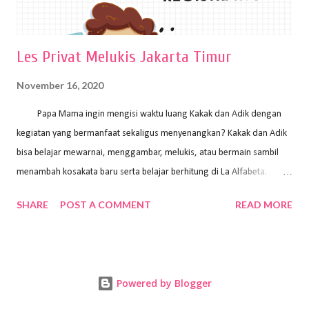
Les Privat Melukis Jakarta Timur
November 16, 2020
Papa Mama ingin mengisi waktu luang Kakak dan Adik dengan
kegiatan yang bermanfaat sekaligus menyenangkan? Kakak dan Adik
bisa belajar mewarnai, menggambar, melukis, atau bermain sambil
menambah kosakata baru serta belajar berhitung di La Alfabeta.
Santai saja Papa Mama, Kakak pengajar La Alfabeta sabar dan kreatif
SHARE
POST A COMMENT
READ MORE
kok untuk mengajar dengan metode yang fun, La Alfabeta
menggunakan konsep bermain sambil belajar, jadi anak-anak tidak
merasa terbebani dan tidak cepat bosan. ⁣⁣ Ayo Papa Mama, tunggu
apa lagi? Jangan ragu-ragu untuk daftar les Art and Craft bersama La
Powered by Blogger
Alfabeta. ⁣⁣⁣⁣Ada pilihan online class maupun offline class lho! Cek
kelebihan kami: Online & Offline Class available. Kakak pengajar bisa