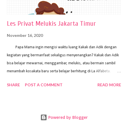
Les Privat Melukis Jakarta Timur
November 16, 2020
Papa Mama ingin mengisi waktu luang Kakak dan Adik dengan
kegiatan yang bermanfaat sekaligus menyenangkan? Kakak dan Adik
bisa belajar mewarnai, menggambar, melukis, atau bermain sambil
menambah kosakata baru serta belajar berhitung di La Alfabeta.
Santai saja Papa Mama, Kakak pengajar La Alfabeta sabar dan kreatif
SHARE
POST A COMMENT
READ MORE
kok untuk mengajar dengan metode yang fun, La Alfabeta
menggunakan konsep bermain sambil belajar, jadi anak-anak tidak
merasa terbebani dan tidak cepat bosan. ⁣⁣ Ayo Papa Mama, tunggu
apa lagi? Jangan ragu-ragu untuk daftar les Art and Craft bersama La
Powered by Blogger
Alfabeta. ⁣⁣⁣⁣Ada pilihan online class maupun offline class lho! Cek
kelebihan kami: Online & Offline Class available. Kakak pengajar bisa