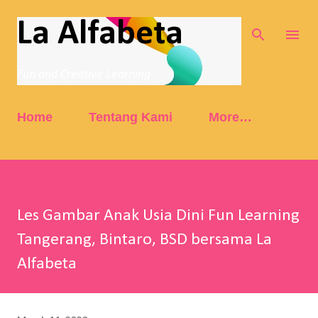
Skip to main content
La Alfabeta
Fun and Creative Learning
Home
Tentang Kami
More…
Les Gambar Anak Usia Dini Fun Learning
Tangerang, Bintaro, BSD bersama La
Alfabeta