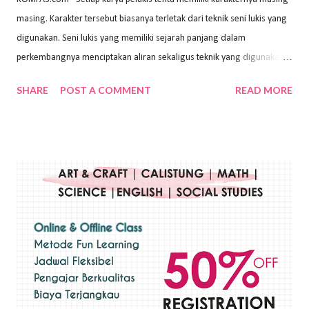
masing. Karakter tersebut biasanya terletak dari teknik seni lukis yang
digunakan. Seni lukis yang memiliki sejarah panjang dalam
perkembangnya menciptakan aliran sekaligus teknik yang digunakan.
Dalam buku Pita Maha: Gerakan Seni Lukis Bali 1930-an (2018) karya
SHARE
POST A COMMENT
READ MORE
Wayan Kun Adnyana, teknik yang berbeda tentunya akan
menghasilkan karya yang berbeda pula. Dari berbagai teknik yang
ada, salah satu teknik yang sering digunakan adalah teknik plakat.
Teknik plakat adalah salah satu teknik melukis atau menggambar yang
menggunakan bahan dasar cat air, cat akrilik, atau cat minyak dengan
sapuan warna cat yang tebal. Dengan memberikan sapuan warna
yang tebal, maka lukisan terkesan colourfull. Teknik plakat digunakan
pelukis untuk menghasilkan lukisan yang mempesona dan tentunya
bernilai tinggi. Ciri teknik plakat Ciri-ciri teknik plakat, yaitu: Sapuan
warna yang kental dan tebal. Hasil lukisan menutupi seluruh bagian
medianya Mem...