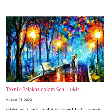
menentukan untuk menghasilkan gambar bentuk yang baik. Dalam
buku Panduan Menggambar Manusia Menggunakan Media Pensil
(2010) karya Irfan Abdul Rohman, peralatan gambar yang dipakai
memiliki spesifikasi berbeda sesuai jenisnya. Berikut peralatan
menggambar bentuk: 1. Kertas Gambar Kegiatan menggambar
membutuhkan kertas yang baik agar proses pembuatan gambar lebih
nyaman dan maksimal. Bahan kertas yang baik salah satu syaratnya
adalah tidak mudah sobek, mengingat menggambar merupakan
proses menggores dan menghapus. Kertas adalah bahan yang paling
ideal digunakan untuk menggambar. Dalam menggambar
menggunakan pen...
Teknik Pelakat dalam Seni Lukis
August 21, 2020
KOMPAS.com - Setiap karya pelukis tentu memiliki karakternya masing-