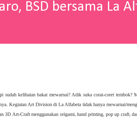
aro, BSD bersama La Al
pi sudah kelihatan bakat mewarnai? A
dik suka corat-coret tembok? 
nya. Kegiatan Art Division di La Alfabeta tidak hanya mewarnai/me
n 3D Art-Craft menggunakan origami, hand printing, pop up craft, d