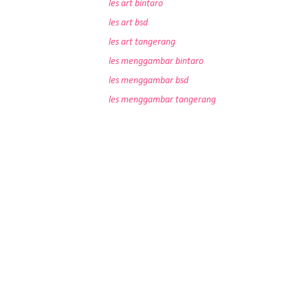
les art bintaro
les art bsd
les art tangerang
les menggambar bintaro
les menggambar bsd
les menggambar tangerang