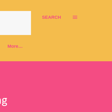
SEARCH
More…
ng