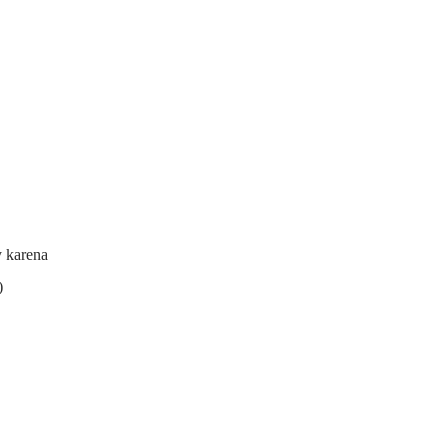
y karena
)