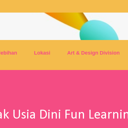
Skip to main content
lebihan
Lokasi
Art & Design Division
k Usia Dini Fun Learni