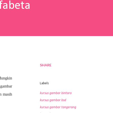
fabeta
SHARE
Mungkin
Labels
nggambar
kursus gambar bintaro
an masih
kursus gambar bsd
kursus gambar tangerang