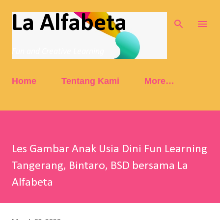
Skip to main content
La Alfabeta
Fun and Creative Learning
Home
Tentang Kami
More…
Les Gambar Anak Usia Dini Fun Learning
Tangerang, Bintaro, BSD bersama La
Alfabeta