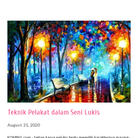
menentukan untuk menghasilkan gambar bentuk yang baik. Dalam
buku Panduan Menggambar Manusia Menggunakan Media Pensil
(2010) karya Irfan Abdul Rohman, peralatan gambar yang dipakai
memiliki spesifikasi berbeda sesuai jenisnya. Berikut peralatan
menggambar bentuk: 1. Kertas Gambar Kegiatan menggambar
membutuhkan kertas yang baik agar proses pembuatan gambar lebih
nyaman dan maksimal. Bahan kertas yang baik salah satu syaratnya
adalah tidak mudah sobek, mengingat menggambar merupakan
proses menggores dan menghapus. Kertas adalah bahan yang paling
ideal digunakan untuk menggambar. Dalam menggambar
menggunakan pen...
Teknik Pelakat dalam Seni Lukis
August 21, 2020
KOMPAS.com - Setiap karya pelukis tentu memiliki karakternya masing-