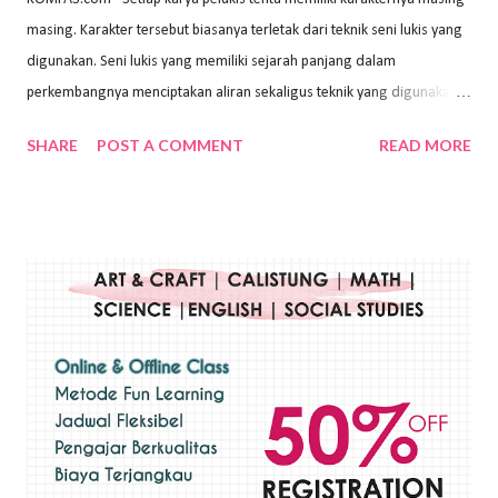
masing. Karakter tersebut biasanya terletak dari teknik seni lukis yang
digunakan. Seni lukis yang memiliki sejarah panjang dalam
perkembangnya menciptakan aliran sekaligus teknik yang digunakan.
Dalam buku Pita Maha: Gerakan Seni Lukis Bali 1930-an (2018) karya
SHARE
POST A COMMENT
READ MORE
Wayan Kun Adnyana, teknik yang berbeda tentunya akan
menghasilkan karya yang berbeda pula. Dari berbagai teknik yang
ada, salah satu teknik yang sering digunakan adalah teknik plakat.
Teknik plakat adalah salah satu teknik melukis atau menggambar yang
menggunakan bahan dasar cat air, cat akrilik, atau cat minyak dengan
sapuan warna cat yang tebal. Dengan memberikan sapuan warna
yang tebal, maka lukisan terkesan colourfull. Teknik plakat digunakan
pelukis untuk menghasilkan lukisan yang mempesona dan tentunya
bernilai tinggi. Ciri teknik plakat Ciri-ciri teknik plakat, yaitu: Sapuan
warna yang kental dan tebal. Hasil lukisan menutupi seluruh bagian
medianya Mem...