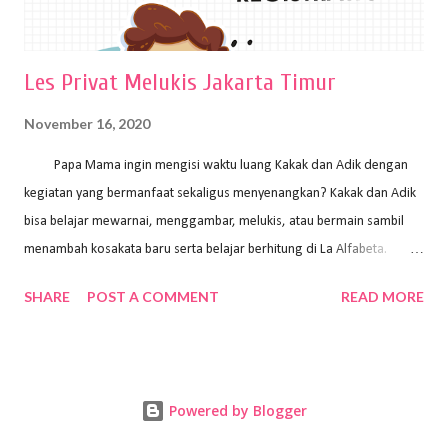
Les Privat Melukis Jakarta Timur
November 16, 2020
Papa Mama ingin mengisi waktu luang Kakak dan Adik dengan
kegiatan yang bermanfaat sekaligus menyenangkan? Kakak dan Adik
bisa belajar mewarnai, menggambar, melukis, atau bermain sambil
menambah kosakata baru serta belajar berhitung di La Alfabeta.
Santai saja Papa Mama, Kakak pengajar La Alfabeta sabar dan kreatif
SHARE
POST A COMMENT
READ MORE
kok untuk mengajar dengan metode yang fun, La Alfabeta
menggunakan konsep bermain sambil belajar, jadi anak-anak tidak
merasa terbebani dan tidak cepat bosan. ⁣⁣ Ayo Papa Mama, tunggu
apa lagi? Jangan ragu-ragu untuk daftar les Art and Craft bersama La
Powered by Blogger
Alfabeta. ⁣⁣⁣⁣Ada pilihan online class maupun offline class lho! Cek
kelebihan kami: Online & Offline Class available. Kakak pengajar bisa