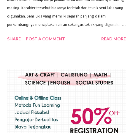
masing. Karakter tersebut biasanya terletak dari teknik seni lukis yang
digunakan. Seni lukis yang memiliki sejarah panjang dalam
perkembangnya menciptakan aliran sekaligus teknik yang digunakan.
Dalam buku Pita Maha: Gerakan Seni Lukis Bali 1930-an (2018) karya
SHARE
POST A COMMENT
READ MORE
Wayan Kun Adnyana, teknik yang berbeda tentunya akan
menghasilkan karya yang berbeda pula. Dari berbagai teknik yang
ada, salah satu teknik yang sering digunakan adalah teknik plakat.
Teknik plakat adalah salah satu teknik melukis atau menggambar yang
menggunakan bahan dasar cat air, cat akrilik, atau cat minyak dengan
sapuan warna cat yang tebal. Dengan memberikan sapuan warna
yang tebal, maka lukisan terkesan colourfull. Teknik plakat digunakan
pelukis untuk menghasilkan lukisan yang mempesona dan tentunya
bernilai tinggi. Ciri teknik plakat Ciri-ciri teknik plakat, yaitu: Sapuan
warna yang kental dan tebal. Hasil lukisan menutupi seluruh bagian
medianya Mem...