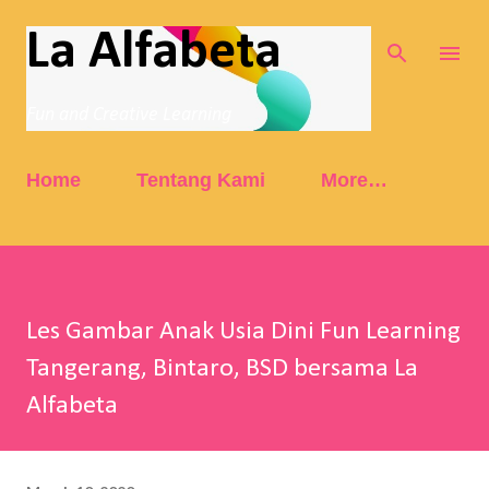
Skip to main content
La Alfabeta
Fun and Creative Learning
Home
Tentang Kami
More…
Les Gambar Anak Usia Dini Fun Learning
Tangerang, Bintaro, BSD bersama La
Alfabeta