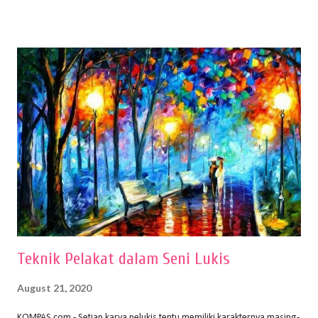
menentukan untuk menghasilkan gambar bentuk yang baik. Dalam
buku Panduan Menggambar Manusia Menggunakan Media Pensil
(2010) karya Irfan Abdul Rohman, peralatan gambar yang dipakai
memiliki spesifikasi berbeda sesuai jenisnya. Berikut peralatan
menggambar bentuk: 1. Kertas Gambar Kegiatan menggambar
membutuhkan kertas yang baik agar proses pembuatan gambar lebih
nyaman dan maksimal. Bahan kertas yang baik salah satu syaratnya
adalah tidak mudah sobek, mengingat menggambar merupakan
proses menggores dan menghapus. Kertas adalah bahan yang paling
ideal digunakan untuk menggambar. Dalam menggambar
menggunakan pen...
Teknik Pelakat dalam Seni Lukis
August 21, 2020
KOMPAS.com - Setiap karya pelukis tentu memiliki karakternya masing-