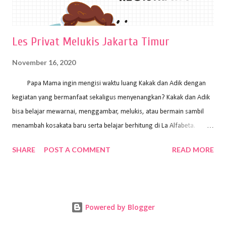
Les Privat Melukis Jakarta Timur
November 16, 2020
Papa Mama ingin mengisi waktu luang Kakak dan Adik dengan
kegiatan yang bermanfaat sekaligus menyenangkan? Kakak dan Adik
bisa belajar mewarnai, menggambar, melukis, atau bermain sambil
menambah kosakata baru serta belajar berhitung di La Alfabeta.
Santai saja Papa Mama, Kakak pengajar La Alfabeta sabar dan kreatif
SHARE
POST A COMMENT
READ MORE
kok untuk mengajar dengan metode yang fun, La Alfabeta
menggunakan konsep bermain sambil belajar, jadi anak-anak tidak
merasa terbebani dan tidak cepat bosan. ⁣⁣ Ayo Papa Mama, tunggu
apa lagi? Jangan ragu-ragu untuk daftar les Art and Craft bersama La
Powered by Blogger
Alfabeta. ⁣⁣⁣⁣Ada pilihan online class maupun offline class lho! Cek
kelebihan kami: Online & Offline Class available. Kakak pengajar bisa