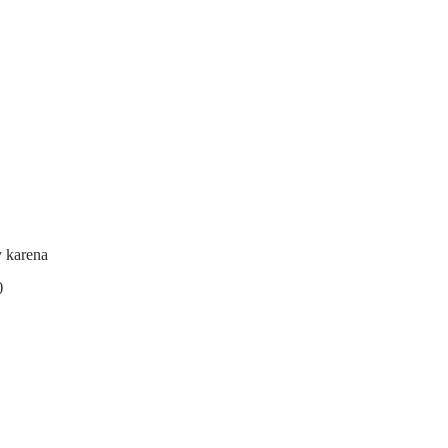
y karena
)