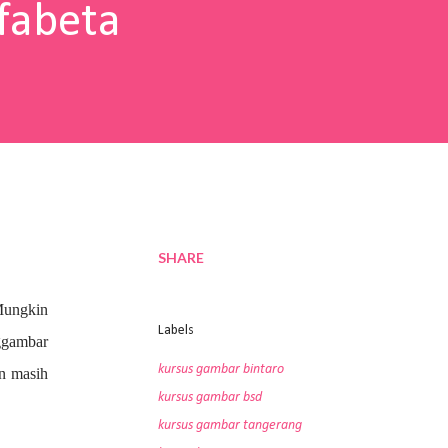
fabeta
SHARE
Mungkin
Labels
nggambar
kursus gambar bintaro
an masih
kursus gambar bsd
kursus gambar tangerang