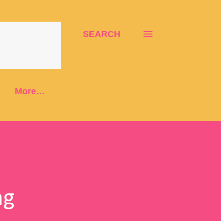
SEARCH
More…
ng