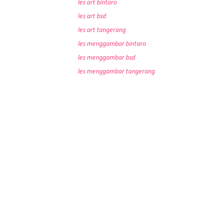
les art bintaro
les art bsd
les art tangerang
les menggambar bintaro
les menggambar bsd
les menggambar tangerang