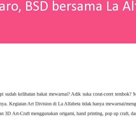
aro, BSD bersama La Al
pi sudah kelihatan bakat mewarnai? A
dik suka corat-coret tembok? 
nya. Kegiatan Art Division di La Alfabeta tidak hanya mewarnai/me
n 3D Art-Craft menggunakan origami, hand printing, pop up craft, d