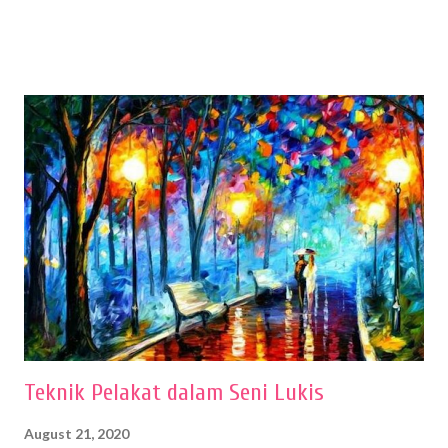
sehingga hasilnya bisa dilihat. Peran alat dan bahan sangat
menentukan untuk menghasilkan gambar bentuk yang baik. Dalam
buku Panduan Menggambar Manusia Menggunakan Media Pensil
(2010) karya Irfan Abdul Rohman, peralatan gambar yang dipakai
memiliki spesifikasi berbeda sesuai jenisnya. Berikut peralatan
menggambar bentuk: 1. Kertas Gambar Kegiatan menggambar
membutuhkan kertas yang baik agar proses pembuatan gambar lebih
nyaman dan maksimal. Bahan kertas yang baik salah satu syaratnya
adalah tidak mudah sobek, mengingat menggambar merupakan
proses menggores dan menghapus. Kertas adalah bahan yang paling
ideal digunakan untuk menggambar. Dalam menggambar
menggunakan pen...
Teknik Pelakat dalam Seni Lukis
August 21, 2020