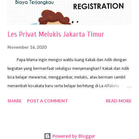
Les Privat Melukis Jakarta Timur
November 16, 2020
Papa Mama ingin mengisi waktu luang Kakak dan Adik dengan
kegiatan yang bermanfaat sekaligus menyenangkan? Kakak dan Adik
bisa belajar mewarnai, menggambar, melukis, atau bermain sambil
menambah kosakata baru serta belajar berhitung di La Alfabeta.
Santai saja Papa Mama, Kakak pengajar La Alfabeta sabar dan kreatif
SHARE
POST A COMMENT
READ MORE
kok untuk mengajar dengan metode yang fun, La Alfabeta
menggunakan konsep bermain sambil belajar, jadi anak-anak tidak
merasa terbebani dan tidak cepat bosan. ⁣⁣ Ayo Papa Mama, tunggu
apa lagi? Jangan ragu-ragu untuk daftar les Art and Craft bersama La
Powered by Blogger
Alfabeta. ⁣⁣⁣⁣Ada pilihan online class maupun offline class lho! Cek