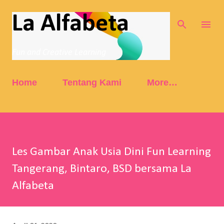
Skip to main content
La Alfabeta
Fun and Creative Learning
Home
Tentang Kami
More…
Les Gambar Anak Usia Dini Fun Learning
Tangerang, Bintaro, BSD bersama La
Alfabeta