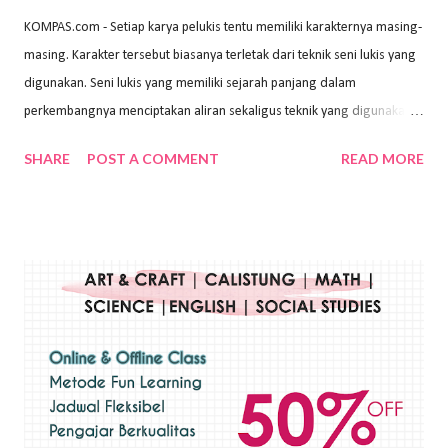
KOMPAS.com - Setiap karya pelukis tentu memiliki karakternya masing-
masing. Karakter tersebut biasanya terletak dari teknik seni lukis yang
digunakan. Seni lukis yang memiliki sejarah panjang dalam
perkembangnya menciptakan aliran sekaligus teknik yang digunakan.
Dalam buku Pita Maha: Gerakan Seni Lukis Bali 1930-an (2018) karya
SHARE
POST A COMMENT
READ MORE
Wayan Kun Adnyana, teknik yang berbeda tentunya akan
menghasilkan karya yang berbeda pula. Dari berbagai teknik yang
ada, salah satu teknik yang sering digunakan adalah teknik plakat.
Teknik plakat adalah salah satu teknik melukis atau menggambar yang
menggunakan bahan dasar cat air, cat akrilik, atau cat minyak dengan
sapuan warna cat yang tebal. Dengan memberikan sapuan warna
yang tebal, maka lukisan terkesan colourfull. Teknik plakat digunakan
pelukis untuk menghasilkan lukisan yang mempesona dan tentunya
bernilai tinggi. Ciri teknik plakat Ciri-ciri teknik plakat, yaitu: Sapuan
warna yang kental dan tebal. Hasil lukisan menutupi seluruh bagian
medianya Mem...