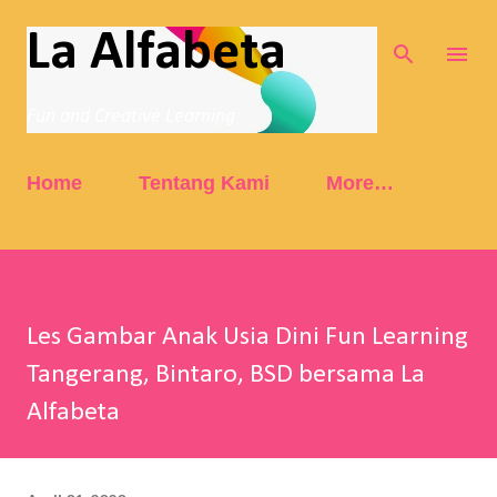
Skip to main content
La Alfabeta
Fun and Creative Learning
Home
Tentang Kami
More…
Les Gambar Anak Usia Dini Fun Learning
Tangerang, Bintaro, BSD bersama La
Alfabeta