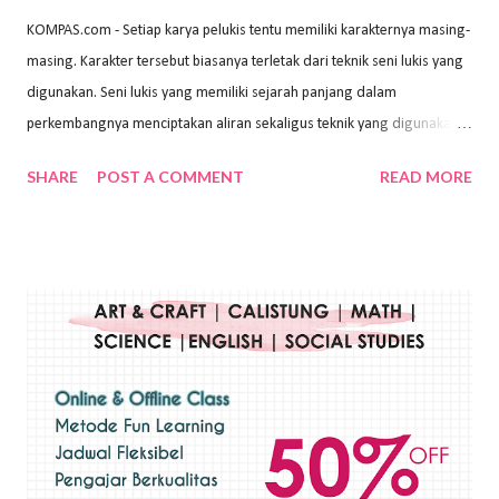
KOMPAS.com - Setiap karya pelukis tentu memiliki karakternya masing-
masing. Karakter tersebut biasanya terletak dari teknik seni lukis yang
digunakan. Seni lukis yang memiliki sejarah panjang dalam
perkembangnya menciptakan aliran sekaligus teknik yang digunakan.
Dalam buku Pita Maha: Gerakan Seni Lukis Bali 1930-an (2018) karya
SHARE
POST A COMMENT
READ MORE
Wayan Kun Adnyana, teknik yang berbeda tentunya akan
menghasilkan karya yang berbeda pula. Dari berbagai teknik yang
ada, salah satu teknik yang sering digunakan adalah teknik plakat.
Teknik plakat adalah salah satu teknik melukis atau menggambar yang
menggunakan bahan dasar cat air, cat akrilik, atau cat minyak dengan
sapuan warna cat yang tebal. Dengan memberikan sapuan warna
yang tebal, maka lukisan terkesan colourfull. Teknik plakat digunakan
pelukis untuk menghasilkan lukisan yang mempesona dan tentunya
bernilai tinggi. Ciri teknik plakat Ciri-ciri teknik plakat, yaitu: Sapuan
warna yang kental dan tebal. Hasil lukisan menutupi seluruh bagian
medianya Mem...