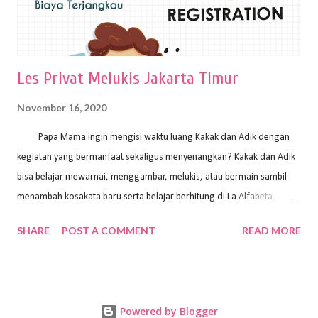
Les Privat Melukis Jakarta Timur
November 16, 2020
Papa Mama ingin mengisi waktu luang Kakak dan Adik dengan
kegiatan yang bermanfaat sekaligus menyenangkan? Kakak dan Adik
bisa belajar mewarnai, menggambar, melukis, atau bermain sambil
menambah kosakata baru serta belajar berhitung di La Alfabeta.
Santai saja Papa Mama, Kakak pengajar La Alfabeta sabar dan kreatif
SHARE
POST A COMMENT
READ MORE
kok untuk mengajar dengan metode yang fun, La Alfabeta
menggunakan konsep bermain sambil belajar, jadi anak-anak tidak
merasa terbebani dan tidak cepat bosan. ⁣⁣ Ayo Papa Mama, tunggu
apa lagi? Jangan ragu-ragu untuk daftar les Art and Craft bersama La
Powered by Blogger
Alfabeta. ⁣⁣⁣⁣Ada pilihan online class maupun offline class lho! Cek