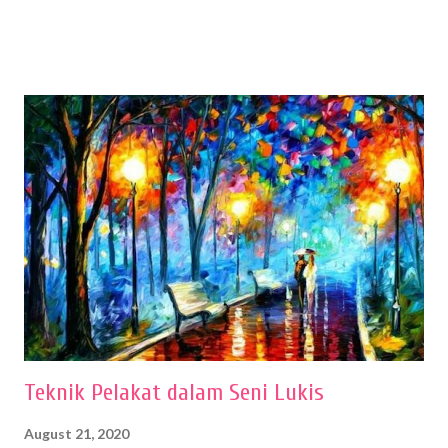
sehingga hasilnya bisa dilihat. Peran alat dan bahan sangat
menentukan untuk menghasilkan gambar bentuk yang baik. Dalam
buku Panduan Menggambar Manusia Menggunakan Media Pensil
(2010) karya Irfan Abdul Rohman, peralatan gambar yang dipakai
memiliki spesifikasi berbeda sesuai jenisnya. Berikut peralatan
menggambar bentuk: 1. Kertas Gambar Kegiatan menggambar
membutuhkan kertas yang baik agar proses pembuatan gambar lebih
nyaman dan maksimal. Bahan kertas yang baik salah satu syaratnya
adalah tidak mudah sobek, mengingat menggambar merupakan
proses menggores dan menghapus. Kertas adalah bahan yang paling
ideal digunakan untuk menggambar. Dalam menggambar
menggunakan pen...
Teknik Pelakat dalam Seni Lukis
August 21, 2020