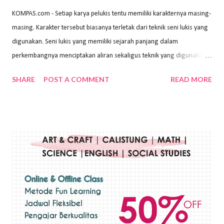
KOMPAS.com - Setiap karya pelukis tentu memiliki karakternya masing-
masing. Karakter tersebut biasanya terletak dari teknik seni lukis yang
digunakan. Seni lukis yang memiliki sejarah panjang dalam
perkembangnya menciptakan aliran sekaligus teknik yang digunakan.
Dalam buku Pita Maha: Gerakan Seni Lukis Bali 1930-an (2018) karya
SHARE
POST A COMMENT
READ MORE
Wayan Kun Adnyana, teknik yang berbeda tentunya akan
menghasilkan karya yang berbeda pula. Dari berbagai teknik yang
ada, salah satu teknik yang sering digunakan adalah teknik plakat.
Teknik plakat adalah salah satu teknik melukis atau menggambar yang
menggunakan bahan dasar cat air, cat akrilik, atau cat minyak dengan
sapuan warna cat yang tebal. Dengan memberikan sapuan warna
yang tebal, maka lukisan terkesan colourfull. Teknik plakat digunakan
pelukis untuk menghasilkan lukisan yang mempesona dan tentunya
bernilai tinggi. Ciri teknik plakat Ciri-ciri teknik plakat, yaitu: Sapuan
warna yang kental dan tebal. Hasil lukisan menutupi seluruh bagian
medianya Mem...