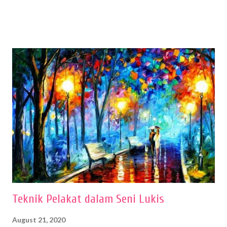
sehingga hasilnya bisa dilihat. Peran alat dan bahan sangat
menentukan untuk menghasilkan gambar bentuk yang baik. Dalam
buku Panduan Menggambar Manusia Menggunakan Media Pensil
(2010) karya Irfan Abdul Rohman, peralatan gambar yang dipakai
memiliki spesifikasi berbeda sesuai jenisnya. Berikut peralatan
menggambar bentuk: 1. Kertas Gambar Kegiatan menggambar
membutuhkan kertas yang baik agar proses pembuatan gambar lebih
nyaman dan maksimal. Bahan kertas yang baik salah satu syaratnya
adalah tidak mudah sobek, mengingat menggambar merupakan
proses menggores dan menghapus. Kertas adalah bahan yang paling
ideal digunakan untuk menggambar. Dalam menggambar
menggunakan pen...
Teknik Pelakat dalam Seni Lukis
August 21, 2020