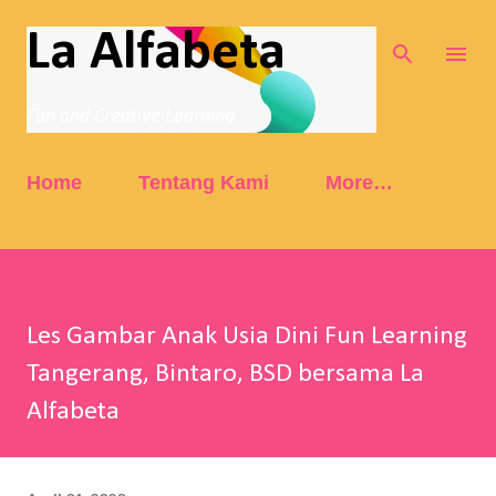
Skip to main content
La Alfabeta
Fun and Creative Learning
Home
Tentang Kami
More…
Les Gambar Anak Usia Dini Fun Learning
Tangerang, Bintaro, BSD bersama La
Alfabeta