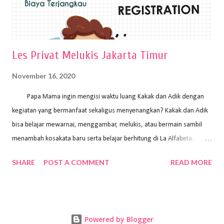
Les Privat Melukis Jakarta Timur
November 16, 2020
Papa Mama ingin mengisi waktu luang Kakak dan Adik dengan
kegiatan yang bermanfaat sekaligus menyenangkan? Kakak dan Adik
bisa belajar mewarnai, menggambar, melukis, atau bermain sambil
menambah kosakata baru serta belajar berhitung di La Alfabeta.
Santai saja Papa Mama, Kakak pengajar La Alfabeta sabar dan kreatif
SHARE
POST A COMMENT
READ MORE
kok untuk mengajar dengan metode yang fun, La Alfabeta
menggunakan konsep bermain sambil belajar, jadi anak-anak tidak
merasa terbebani dan tidak cepat bosan. ⁣⁣ Ayo Papa Mama, tunggu
apa lagi? Jangan ragu-ragu untuk daftar les Art and Craft bersama La
Powered by Blogger
Alfabeta. ⁣⁣⁣⁣Ada pilihan online class maupun offline class lho! Cek