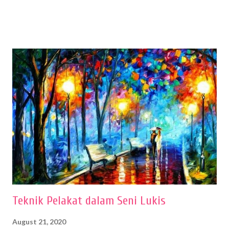
sehingga hasilnya bisa dilihat. Peran alat dan bahan sangat
menentukan untuk menghasilkan gambar bentuk yang baik. Dalam
buku Panduan Menggambar Manusia Menggunakan Media Pensil
(2010) karya Irfan Abdul Rohman, peralatan gambar yang dipakai
memiliki spesifikasi berbeda sesuai jenisnya. Berikut peralatan
menggambar bentuk: 1. Kertas Gambar Kegiatan menggambar
membutuhkan kertas yang baik agar proses pembuatan gambar lebih
nyaman dan maksimal. Bahan kertas yang baik salah satu syaratnya
adalah tidak mudah sobek, mengingat menggambar merupakan
proses menggores dan menghapus. Kertas adalah bahan yang paling
ideal digunakan untuk menggambar. Dalam menggambar
menggunakan pen...
Teknik Pelakat dalam Seni Lukis
August 21, 2020