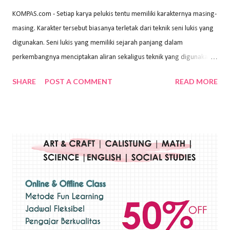
KOMPAS.com - Setiap karya pelukis tentu memiliki karakternya masing-
masing. Karakter tersebut biasanya terletak dari teknik seni lukis yang
digunakan. Seni lukis yang memiliki sejarah panjang dalam
perkembangnya menciptakan aliran sekaligus teknik yang digunakan.
Dalam buku Pita Maha: Gerakan Seni Lukis Bali 1930-an (2018) karya
SHARE
POST A COMMENT
READ MORE
Wayan Kun Adnyana, teknik yang berbeda tentunya akan
menghasilkan karya yang berbeda pula. Dari berbagai teknik yang
ada, salah satu teknik yang sering digunakan adalah teknik plakat.
Teknik plakat adalah salah satu teknik melukis atau menggambar yang
menggunakan bahan dasar cat air, cat akrilik, atau cat minyak dengan
sapuan warna cat yang tebal. Dengan memberikan sapuan warna
yang tebal, maka lukisan terkesan colourfull. Teknik plakat digunakan
pelukis untuk menghasilkan lukisan yang mempesona dan tentunya
bernilai tinggi. Ciri teknik plakat Ciri-ciri teknik plakat, yaitu: Sapuan
warna yang kental dan tebal. Hasil lukisan menutupi seluruh bagian
medianya Mem...