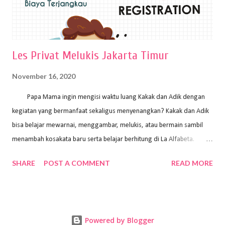
Les Privat Melukis Jakarta Timur
November 16, 2020
Papa Mama ingin mengisi waktu luang Kakak dan Adik dengan
kegiatan yang bermanfaat sekaligus menyenangkan? Kakak dan Adik
bisa belajar mewarnai, menggambar, melukis, atau bermain sambil
menambah kosakata baru serta belajar berhitung di La Alfabeta.
Santai saja Papa Mama, Kakak pengajar La Alfabeta sabar dan kreatif
SHARE
POST A COMMENT
READ MORE
kok untuk mengajar dengan metode yang fun, La Alfabeta
menggunakan konsep bermain sambil belajar, jadi anak-anak tidak
merasa terbebani dan tidak cepat bosan. ⁣⁣ Ayo Papa Mama, tunggu
apa lagi? Jangan ragu-ragu untuk daftar les Art and Craft bersama La
Powered by Blogger
Alfabeta. ⁣⁣⁣⁣Ada pilihan online class maupun offline class lho! Cek