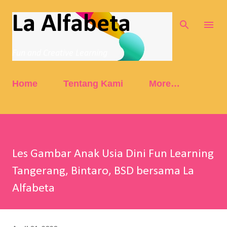
Skip to main content
La Alfabeta
Fun and Creative Learning
Home
Tentang Kami
More…
Les Gambar Anak Usia Dini Fun Learning
Tangerang, Bintaro, BSD bersama La
Alfabeta