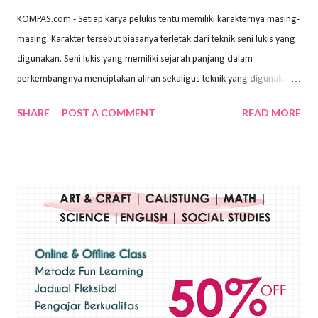
KOMPAS.com - Setiap karya pelukis tentu memiliki karakternya masing-
masing. Karakter tersebut biasanya terletak dari teknik seni lukis yang
digunakan. Seni lukis yang memiliki sejarah panjang dalam
perkembangnya menciptakan aliran sekaligus teknik yang digunakan.
Dalam buku Pita Maha: Gerakan Seni Lukis Bali 1930-an (2018) karya
SHARE
POST A COMMENT
READ MORE
Wayan Kun Adnyana, teknik yang berbeda tentunya akan
menghasilkan karya yang berbeda pula. Dari berbagai teknik yang
ada, salah satu teknik yang sering digunakan adalah teknik plakat.
Teknik plakat adalah salah satu teknik melukis atau menggambar yang
menggunakan bahan dasar cat air, cat akrilik, atau cat minyak dengan
sapuan warna cat yang tebal. Dengan memberikan sapuan warna
yang tebal, maka lukisan terkesan colourfull. Teknik plakat digunakan
pelukis untuk menghasilkan lukisan yang mempesona dan tentunya
bernilai tinggi. Ciri teknik plakat Ciri-ciri teknik plakat, yaitu: Sapuan
warna yang kental dan tebal. Hasil lukisan menutupi seluruh bagian
medianya Mem...