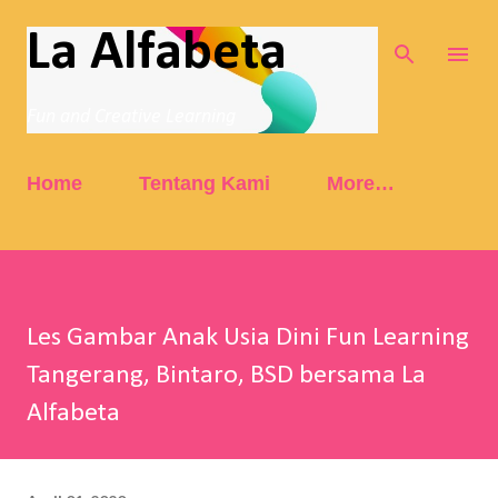
Skip to main content
La Alfabeta
Fun and Creative Learning
Home
Tentang Kami
More…
Les Gambar Anak Usia Dini Fun Learning
Tangerang, Bintaro, BSD bersama La
Alfabeta