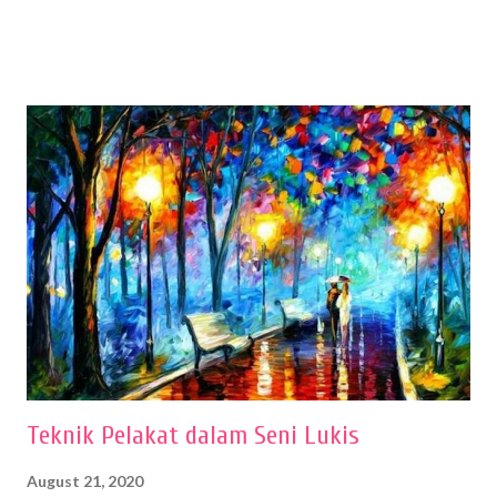
sehingga hasilnya bisa dilihat. Peran alat dan bahan sangat
menentukan untuk menghasilkan gambar bentuk yang baik. Dalam
buku Panduan Menggambar Manusia Menggunakan Media Pensil
(2010) karya Irfan Abdul Rohman, peralatan gambar yang dipakai
memiliki spesifikasi berbeda sesuai jenisnya. Berikut peralatan
menggambar bentuk: 1. Kertas Gambar Kegiatan menggambar
membutuhkan kertas yang baik agar proses pembuatan gambar lebih
nyaman dan maksimal. Bahan kertas yang baik salah satu syaratnya
adalah tidak mudah sobek, mengingat menggambar merupakan
proses menggores dan menghapus. Kertas adalah bahan yang paling
ideal digunakan untuk menggambar. Dalam menggambar
menggunakan pen...
Teknik Pelakat dalam Seni Lukis
August 21, 2020