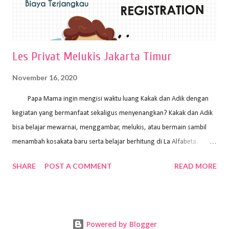
Les Privat Melukis Jakarta Timur
November 16, 2020
Papa Mama ingin mengisi waktu luang Kakak dan Adik dengan
kegiatan yang bermanfaat sekaligus menyenangkan? Kakak dan Adik
bisa belajar mewarnai, menggambar, melukis, atau bermain sambil
menambah kosakata baru serta belajar berhitung di La Alfabeta.
Santai saja Papa Mama, Kakak pengajar La Alfabeta sabar dan kreatif
SHARE
POST A COMMENT
READ MORE
kok untuk mengajar dengan metode yang fun, La Alfabeta
menggunakan konsep bermain sambil belajar, jadi anak-anak tidak
merasa terbebani dan tidak cepat bosan. ⁣⁣ Ayo Papa Mama, tunggu
apa lagi? Jangan ragu-ragu untuk daftar les Art and Craft bersama La
Powered by Blogger
Alfabeta. ⁣⁣⁣⁣Ada pilihan online class maupun offline class lho! Cek