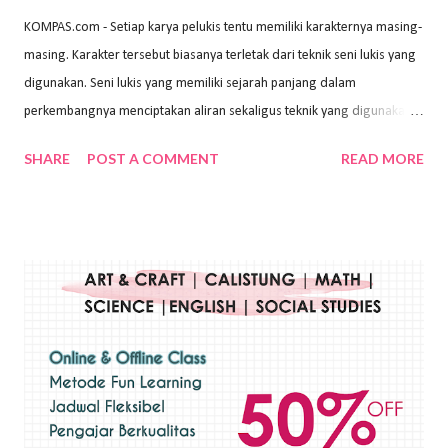
KOMPAS.com - Setiap karya pelukis tentu memiliki karakternya masing-
masing. Karakter tersebut biasanya terletak dari teknik seni lukis yang
digunakan. Seni lukis yang memiliki sejarah panjang dalam
perkembangnya menciptakan aliran sekaligus teknik yang digunakan.
Dalam buku Pita Maha: Gerakan Seni Lukis Bali 1930-an (2018) karya
SHARE
POST A COMMENT
READ MORE
Wayan Kun Adnyana, teknik yang berbeda tentunya akan
menghasilkan karya yang berbeda pula. Dari berbagai teknik yang
ada, salah satu teknik yang sering digunakan adalah teknik plakat.
Teknik plakat adalah salah satu teknik melukis atau menggambar yang
menggunakan bahan dasar cat air, cat akrilik, atau cat minyak dengan
sapuan warna cat yang tebal. Dengan memberikan sapuan warna
yang tebal, maka lukisan terkesan colourfull. Teknik plakat digunakan
pelukis untuk menghasilkan lukisan yang mempesona dan tentunya
bernilai tinggi. Ciri teknik plakat Ciri-ciri teknik plakat, yaitu: Sapuan
warna yang kental dan tebal. Hasil lukisan menutupi seluruh bagian
medianya Mem...