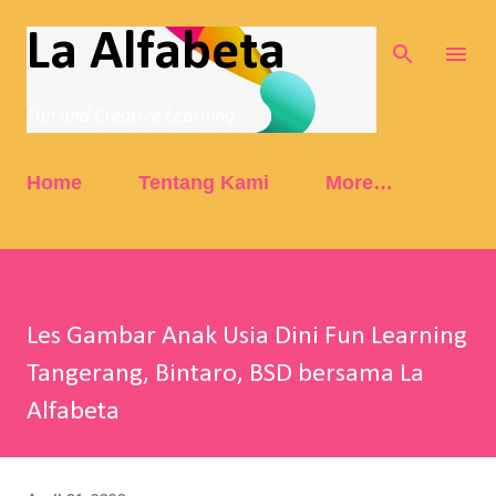
Skip to main content
La Alfabeta
Fun and Creative Learning
Home
Tentang Kami
More…
Les Gambar Anak Usia Dini Fun Learning
Tangerang, Bintaro, BSD bersama La
Alfabeta