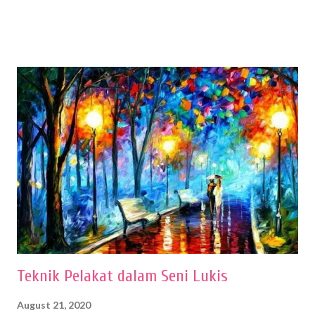
sehingga hasilnya bisa dilihat. Peran alat dan bahan sangat
menentukan untuk menghasilkan gambar bentuk yang baik. Dalam
buku Panduan Menggambar Manusia Menggunakan Media Pensil
(2010) karya Irfan Abdul Rohman, peralatan gambar yang dipakai
memiliki spesifikasi berbeda sesuai jenisnya. Berikut peralatan
menggambar bentuk: 1. Kertas Gambar Kegiatan menggambar
membutuhkan kertas yang baik agar proses pembuatan gambar lebih
nyaman dan maksimal. Bahan kertas yang baik salah satu syaratnya
adalah tidak mudah sobek, mengingat menggambar merupakan
proses menggores dan menghapus. Kertas adalah bahan yang paling
ideal digunakan untuk menggambar. Dalam menggambar
menggunakan pen...
Teknik Pelakat dalam Seni Lukis
August 21, 2020