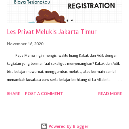
Les Privat Melukis Jakarta Timur
November 16, 2020
Papa Mama ingin mengisi waktu luang Kakak dan Adik dengan
kegiatan yang bermanfaat sekaligus menyenangkan? Kakak dan Adik
bisa belajar mewarnai, menggambar, melukis, atau bermain sambil
menambah kosakata baru serta belajar berhitung di La Alfabeta.
Santai saja Papa Mama, Kakak pengajar La Alfabeta sabar dan kreatif
SHARE
POST A COMMENT
READ MORE
kok untuk mengajar dengan metode yang fun, La Alfabeta
menggunakan konsep bermain sambil belajar, jadi anak-anak tidak
merasa terbebani dan tidak cepat bosan. ⁣⁣ Ayo Papa Mama, tunggu
apa lagi? Jangan ragu-ragu untuk daftar les Art and Craft bersama La
Powered by Blogger
Alfabeta. ⁣⁣⁣⁣Ada pilihan online class maupun offline class lho! Cek